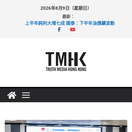
Skip
2026年8月9日（星期日）
to
最新：
content
上半年純利大增七成 國泰：下半年油價續波動
拜仁熱身賽挫維拉 啟德主場館奪錦標
性罪行修例獲九成支持 鄧炳強：爭取今屆任期內完成立法
涉造假公屋富戶申報表 倉管員准保釋候訊
足球盛會次場激戰 祖雲達斯挫車路士