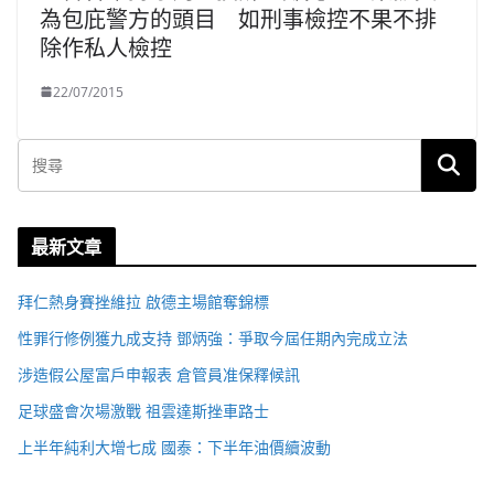
為包庇警方的頭目 如刑事檢控不果不排
除作私人檢控
22/07/2015
最新文章
拜仁熱身賽挫維拉 啟德主場館奪錦標
性罪行修例獲九成支持 鄧炳強：爭取今屆任期內完成立法
涉造假公屋富戶申報表 倉管員准保釋候訊
足球盛會次場激戰 祖雲達斯挫車路士
上半年純利大增七成 國泰：下半年油價續波動