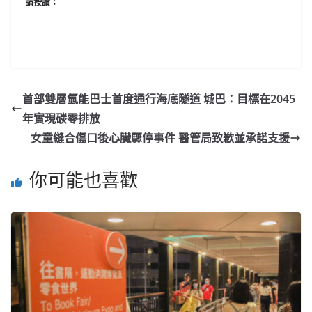
請按讚：
首部雙層氫能巴士首度通行海底隧道 城巴：目標在2045
年實現碳零排放
女童縫合傷口後心臟驟停事件 醫管局致歉並承諾支援
你可能也喜歡