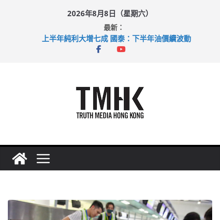
Skip
2026年8月8日（星期六）
to
最新：
content
上半年純利大增七成 國泰：下半年油價續波動
拜仁熱身賽挫維拉 啟德主場館奪錦標
性罪行修例獲九成支持 鄧炳強：爭取今屆任期內完成立法
涉造假公屋富戶申報表 倉管員准保釋候訊
足球盛會次場激戰 祖雲達斯挫車路士