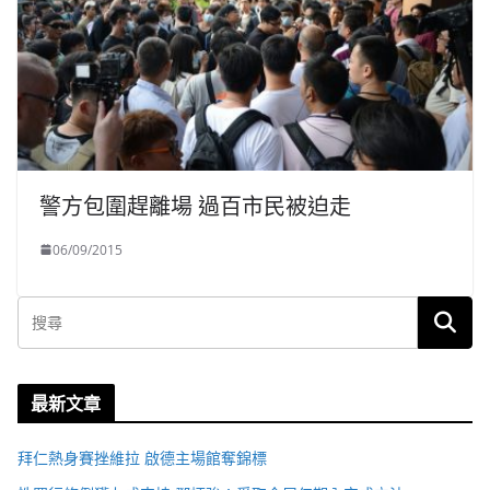
警方包圍趕離場 過百市民被迫走
06/09/2015
最新文章
拜仁熱身賽挫維拉 啟德主場館奪錦標