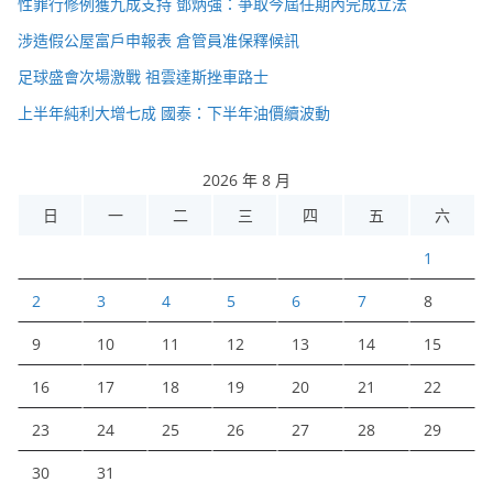
性罪行修例獲九成支持 鄧炳強：爭取今屆任期內完成立法
涉造假公屋富戶申報表 倉管員准保釋候訊
足球盛會次場激戰 祖雲達斯挫車路士
上半年純利大增七成 國泰：下半年油價續波動
2026 年 8 月
日
一
二
三
四
五
六
1
2
3
4
5
6
7
8
9
10
11
12
13
14
15
16
17
18
19
20
21
22
23
24
25
26
27
28
29
30
31