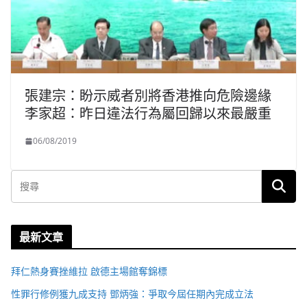
張建宗：盼示威者別將香港推向危險邊緣
李家超：昨日違法行為屬回歸以來最嚴重
06/08/2019
最新文章
拜仁熱身賽挫維拉 啟德主場館奪錦標
性罪行修例獲九成支持 鄧炳強：爭取今屆任期內完成立法