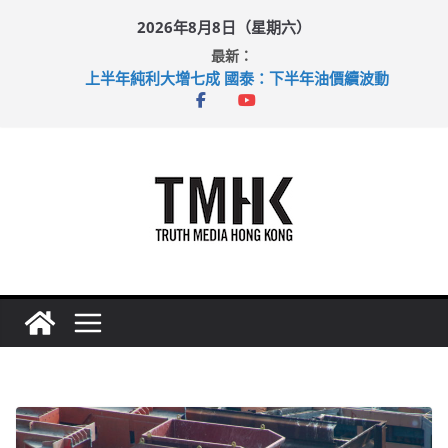
Skip
2026年8月8日（星期六）
to
最新：
content
上半年純利大增七成 國泰：下半年油價續波動
拜仁熱身賽挫維拉 啟德主場館奪錦標
性罪行修例獲九成支持 鄧炳強：爭取今屆任期內完成立法
涉造假公屋富戶申報表 倉管員准保釋候訊
足球盛會次場激戰 祖雲達斯挫車路士