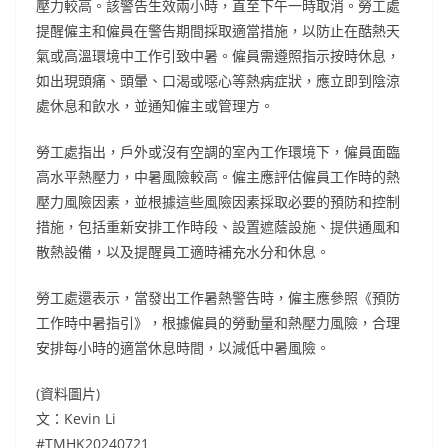
壓力較高。該警告生效兩小時，直至下午一時取消。勞工處
提醒僱主和僱員在警告期間採取適當措施，以防止在酷熱天
氣或高溫環境中工作引致中暑。僱員需遵照指示按時休息，
如出現頭痛、頭暈、口渴或噁心等熱病症狀，應立即到陰涼
處休息和飲水，並通知僱主或管理方。
勞工處指出，戶外或沒有空調的室內工作環境下，僱員面臨
高水平熱壓力，中暑風險較高。僱主應評估僱員工作時的熱
壓力風險因素，並根據這些風險因素採取必要的預防和控制
措施，包括重新安排工作時段、設置遮蔭設施、提供通風和
散熱設備，以及提醒員工適時補充水分和休息。
勞工處還表示，當發出工作暑熱警告時，僱主應參照《預防
工作時中暑指引》，根據僱員的勞動量和熱壓力風險，合理
安排每小時的適當休息時間，以減低中暑風險。
(資料圖片)
文：Kevin Li
#TMHK20240721