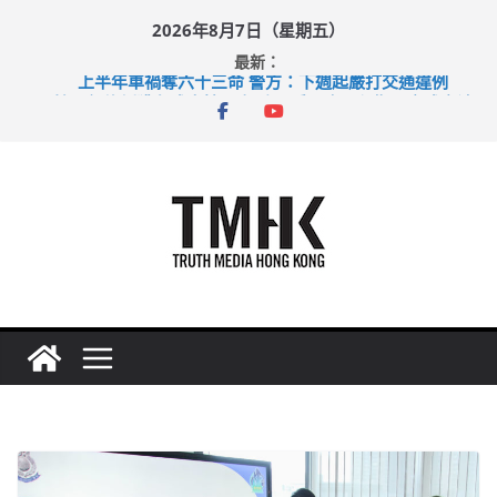
Skip
2026年8月7日（星期五）
to
最新：
content
上半年車禍奪六十三命 警方：下週起嚴打交通違例
性罪行修例獲九成支持 鄧炳強：爭取今屆任期內完成立法
涉造假公屋富戶申報表 倉管員准保釋候訊
足球盛會次場激戰 祖雲達斯挫車路士
上半年純利大增七成 國泰：下半年油價續波動