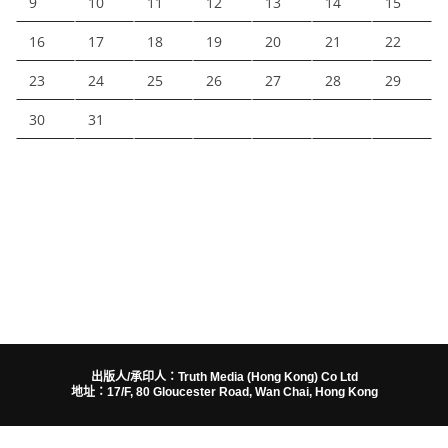
9
10
11
12
13
14
15
16
17
18
19
20
21
22
23
24
25
26
27
28
29
30
31
出版人/承印人：Truth Media (Hong Kong) Co Ltd
地址：17/F, 80 Gloucester Road, Wan Chai, Hong Kong