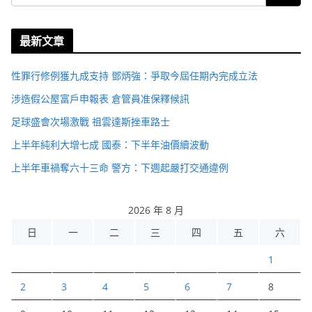
最新文章
性罪行修例獲九成支持 鄧炳強：爭取今屆任期內完成立法
涉造假公屋富戶申報表 倉管員准保釋候訊
足球盛會次場激戰 祖雲達斯挫車路士
上半年純利大增七成 國泰：下半年油價續波動
上半年車禍奪六十三命 警方：下週起嚴打交通違例
2026 年 8 月
日
一
二
三
四
五
六
1
2
3
4
5
6
7
8