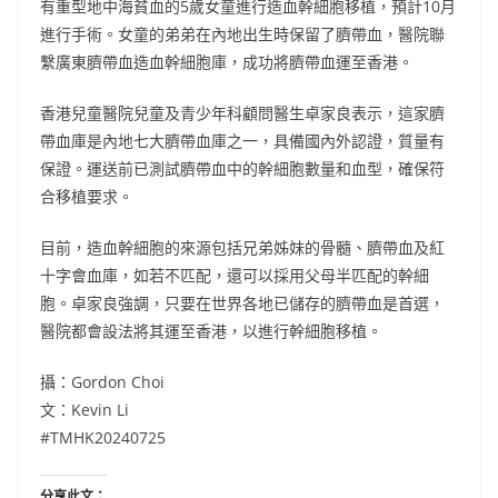
有重型地中海貧血的5歲女童進行造血幹細胞移植，預計10月
進行手術。女童的弟弟在內地出生時保留了臍帶血，醫院聯
繫廣東臍帶血造血幹細胞庫，成功將臍帶血運至香港。
香港兒童醫院兒童及青少年科顧問醫生卓家良表示，這家臍
帶血庫是內地七大臍帶血庫之一，具備國內外認證，質量有
保證。運送前已測試臍帶血中的幹細胞數量和血型，確保符
合移植要求。
目前，造血幹細胞的來源包括兄弟姊妹的骨髓、臍帶血及紅
十字會血庫，如若不匹配，還可以採用父母半匹配的幹細
胞。卓家良強調，只要在世界各地已儲存的臍帶血是首選，
醫院都會設法將其運至香港，以進行幹細胞移植。
攝：Gordon Choi
文：Kevin Li
#TMHK20240725
分享此文：