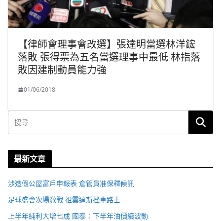
【律師會理事會改選】張達明當選林洋鋐
落敗 張得票為五名當選理事中最低 林指落
敗因建制動員能力強
01/06/2018
最新文章
涉造假公屋富戶申報表 倉管員准保釋候訊
足球盛會次場激戰 祖雲達斯挫車路士
上半年純利大增七成 國泰：下半年油價續波動