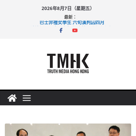
Skip
2026年8月7日（星期五）
to
最新：
content
巴士非禮女學生 六旬漢判囚四月
涉造假公屋富戶申報表 倉管員准保釋候訊
足球盛會次場激戰 祖雲達斯挫車路士
上半年純利大增七成 國泰：下半年油價續波動
上半年車禍奪六十三命 警方：下週起嚴打交通違例