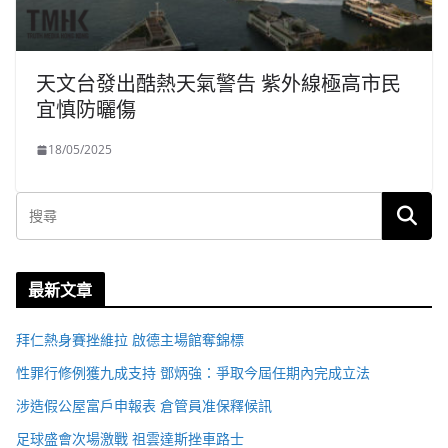
天文台發出酷熱天氣警告 紫外線極高市民
宜慎防曬傷
18/05/2025
最新文章
拜仁熱身賽挫維拉 啟德主場館奪錦標
性罪行修例獲九成支持 鄧炳強：爭取今屆任期內完成立法
涉造假公屋富戶申報表 倉管員准保釋候訊
足球盛會次場激戰 祖雲達斯挫車路士