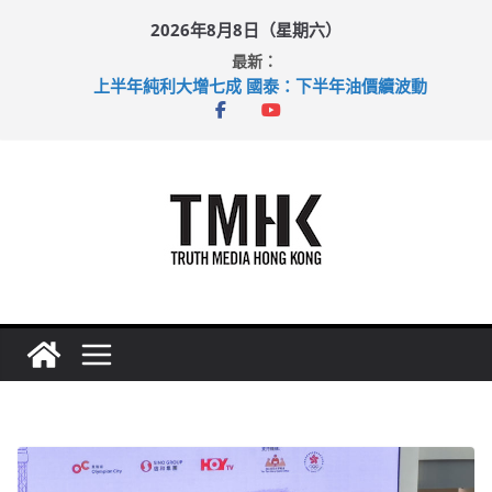
Skip
2026年8月8日（星期六）
to
最新：
content
上半年純利大增七成 國泰：下半年油價續波動
拜仁熱身賽挫維拉 啟德主場館奪錦標
性罪行修例獲九成支持 鄧炳強：爭取今屆任期內完成立法
涉造假公屋富戶申報表 倉管員准保釋候訊
足球盛會次場激戰 祖雲達斯挫車路士