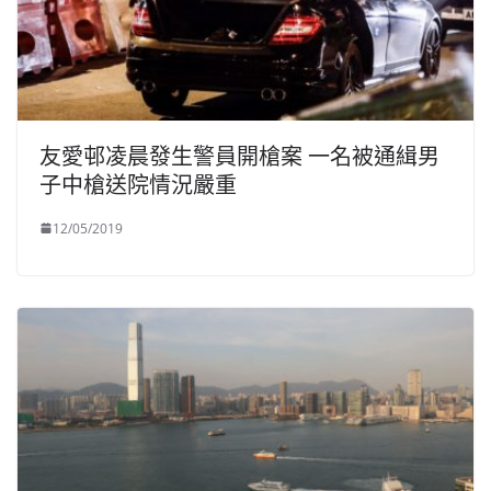
友愛邨凌晨發生警員開槍案 一名被通緝男
子中槍送院情況嚴重
12/05/2019