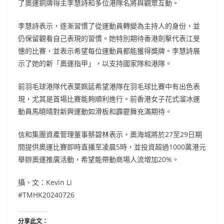
了奧運銅牌得主李慧詩和多位港隊名將與觀眾互動。
李慧詩表示，逐漸習慣了從運動員轉變為主持人的身份，並
仍保留觀看自己表現的習慣。她特別期待香港劍擊代表江旻
憓的比賽，並表示希望每位運動員都能獲得獎牌。李慧詩展
示了她的新「奧運指甲」，以支持國家隊和港隊。
前羽毛球港隊代表葉姵延希望港隊在羽毛球比賽中有出色表
現，尤其是首場比賽能夠順利進行。前香港女子花式溜冰運
動員馬曉晴對新興運動如滑板和霹靂舞充滿期待。
信和集團資產管理董事蔡碧林表示，奧海城將於27至29日期
間提供奧運比賽即時直播至凌晨5時，並投資超過1000萬港元
舉辦奧運推廣活動，希望能帶動商場人流增加20%。
攝、文：Kevin Li
#TMHK20240726
分享此文：