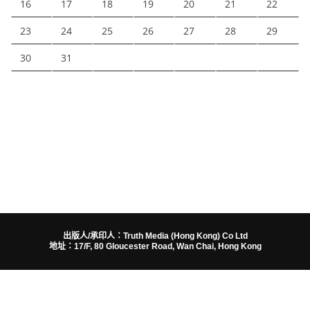
16
17
18
19
20
21
22
23
24
25
26
27
28
29
30
31
出版人/承印人：Truth Media (Hong Kong) Co Ltd
地址：17/F, 80 Gloucester Road, Wan Chai, Hong Kong