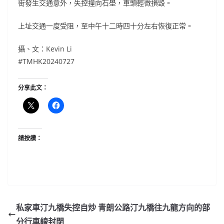
街發生交通意外，失控撞向石壆，車頭輕微損毀。
上址交通一度受阻，至中午十二時四十分左右恢復正常。
攝、文：Kevin Li
#TMHK20240727
分享此文：
請按讚：
私家車汀九橋失控自炒 青朗公路汀九橋往九龍方向的部
分行車線封閉