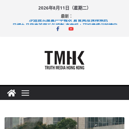
Skip
2026年8月11日（星期二）
to
最新：
content
涉造假公屋富戶申報表 倉管員准保釋候訊
目標九月發表首個五年規劃 李家超：研設機構代辦樓宇維修
黃大仙上邨發生企圖謀殺及自殺案 警方：疑兇斬傷鄰居後墮亡
拜仁熱身賽挫維拉 啟德主場館奪錦標
性罪行修例獲九成支持 鄧炳強：爭取今屆任期內完成立法