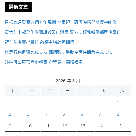
最新文章
目標九月發表首個五年規劃 李家超：研設機構代辦樓宇維修
黃大仙上邨發生企圖謀殺及自殺案 警方：疑兇斬傷鄰居後墮亡
拜仁熱身賽挫維拉 啟德主場館奪錦標
性罪行修例獲九成支持 鄧炳強：爭取今屆任期內完成立法
涉造假公屋富戶申報表 倉管員准保釋候訊
2026 年 8 月
日
一
二
三
四
五
六
1
2
3
4
5
6
7
8
9
10
11
12
13
14
15