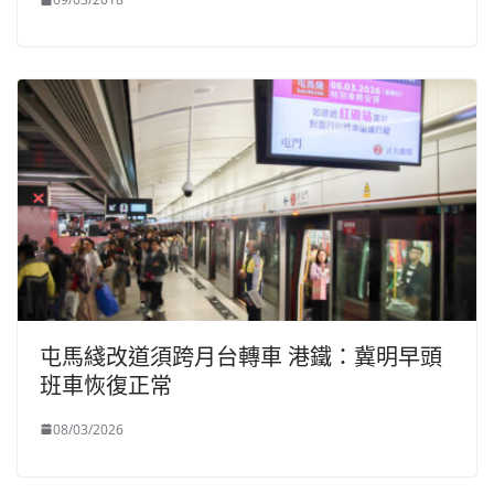
屯馬綫改道須跨月台轉車 港鐵：冀明早頭
班車恢復正常
08/03/2026