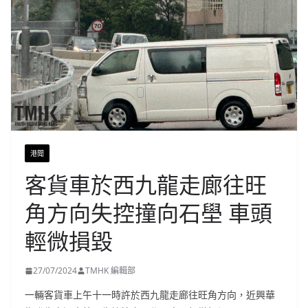
港聞
客貨車於西九龍走廊往旺
角方向失控撞向石壆 車頭
輕微損毀
27/07/2024
TMHK 編輯部
一輛客貨車上午十一時許於西九龍走廊往旺角方向，近興華