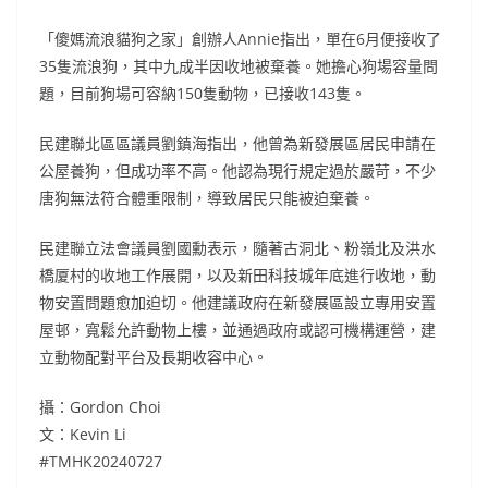
「傻媽流浪貓狗之家」創辦人Annie指出，單在6月便接收了
35隻流浪狗，其中九成半因收地被棄養。她擔心狗場容量問
題，目前狗場可容納150隻動物，已接收143隻。
民建聯北區區議員劉鎮海指出，他曾為新發展區居民申請在
公屋養狗，但成功率不高。他認為現行規定過於嚴苛，不少
唐狗無法符合體重限制，導致居民只能被迫棄養。
民建聯立法會議員劉國勳表示，隨著古洞北、粉嶺北及洪水
橋厦村的收地工作展開，以及新田科技城年底進行收地，動
物安置問題愈加迫切。他建議政府在新發展區設立專用安置
屋邨，寬鬆允許動物上樓，並通過政府或認可機構運營，建
立動物配對平台及長期收容中心。
攝：Gordon Choi
文：Kevin Li
#TMHK20240727