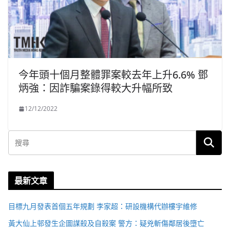
今年頭十個月整體罪案較去年上升6.6% 鄧
炳強：因詐騙案錄得較大升幅所致
12/12/2022
最新文章
目標九月發表首個五年規劃 李家超：研設機構代辦樓宇維修
黃大仙上邨發生企圖謀殺及自殺案 警方：疑兇斬傷鄰居後墮亡