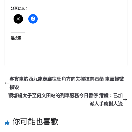
分享此文：
請按讚：
客貨車於西九龍走廊往旺角方向失控撞向石壆 車頭輕微
損毀
觀塘綫太子至何文田站的列車服務今日暫停 港鐵：已加
派人手應對人流
你可能也喜歡