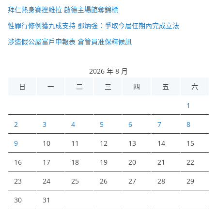
拜仁熱身賽挫維拉 啟德主場館奪錦標
性罪行修例獲九成支持 鄧炳強：爭取今屆任期內完成立法
涉造假公屋富戶申報表 倉管員准保釋候訊
2026 年 8 月
日
一
二
三
四
五
六
1
2
3
4
5
6
7
8
9
10
11
12
13
14
15
16
17
18
19
20
21
22
23
24
25
26
27
28
29
30
31