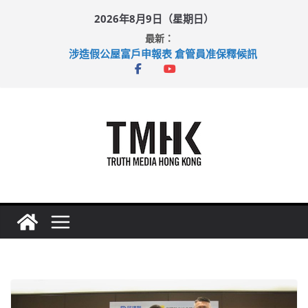
Skip
2026年8月9日（星期日）
to
最新：
content
涉造假公屋富戶申報表 倉管員准保釋候訊
目標九月發表首個五年規劃 李家超：研設機構代辦樓宇維修
黃大仙上邨發生企圖謀殺及自殺案 警方：疑兇斬傷鄰居後墮亡
拜仁熱身賽挫維拉 啟德主場館奪錦標
性罪行修例獲九成支持 鄧炳強：爭取今屆任期內完成立法