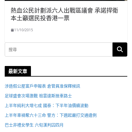
熱血公民計劃派六人出戰區議會 承諾捍衛
本土籲選民投香港一票
11/10/2015
最新文章
涉造假公屋富戶申報表 倉管員准保釋候訊
足球盛會次場激戰 祖雲達斯挫車路士
上半年純利大增七成 國泰：下半年油價續波動
上半年車禍奪六十三命 警方：下週起嚴打交通違例
巴士非禮女學生 六旬漢判囚四月