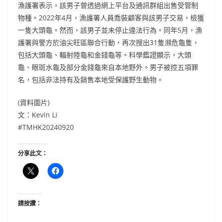
漁護署表示，該男子曾透過網上平台及通訊群組出售受管制
物種。2022年4月，漁護署人員喬裝顧客與該男子交易，檢獲
一隻大頭龜。然而，該男子並未停止違法行為。同年5月，漁
護署與警方於油尖旺區聯合行動，再次搜出31隻瀕危龜隻，
包括大頭龜、輻射陸龜和金錢龜等。科學鑑證顯示，大頭
龜、眼斑水龜及部分金錢龜來自本地野外。男子被控五項罪
名，包括非法持有及銷售本地受保護野生動物。
(資料圖片)
文：Kevin Li
#TMHK20240920
分享此文：
請按讚：