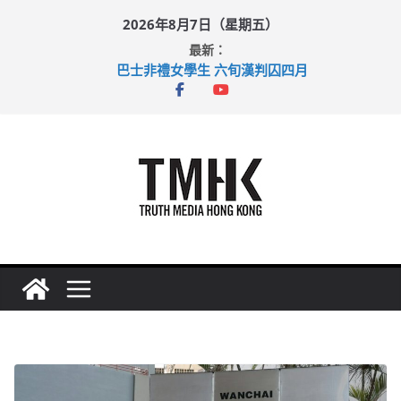
Skip
2026年8月7日（星期五）
to
最新：
content
巴士非禮女學生 六旬漢判囚四月
涉造假公屋富戶申報表 倉管員准保釋候訊
足球盛會次場激戰 祖雲達斯挫車路士
上半年純利大增七成 國泰：下半年油價續波動
上半年車禍奪六十三命 警方：下週起嚴打交通違例