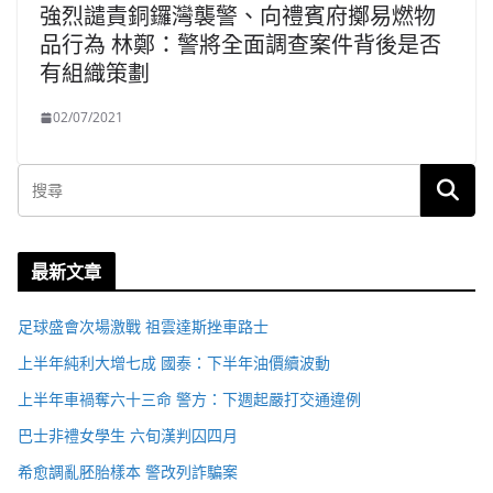
強烈譴責銅鑼灣襲警、向禮賓府擲易燃物
品行為 林鄭：警將全面調查案件背後是否
有組織策劃
02/07/2021
最新文章
足球盛會次場激戰 祖雲達斯挫車路士
上半年純利大增七成 國泰：下半年油價續波動
上半年車禍奪六十三命 警方：下週起嚴打交通違例
巴士非禮女學生 六旬漢判囚四月
希愈調亂胚胎樣本 警改列詐騙案