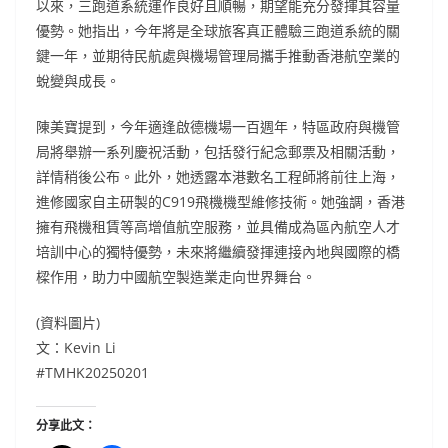
以來，三跑道系統運作良好且順暢，期望能充分發揮其容量
優勢。她指出，今年將是全球旅客真正體驗三跑道系統的關
鍵一年，並期待民航處與機場管理局攜手推動香港航空業的
蛻變與成長。
陳美寶提到，今年適逢啟德機場一百週年，特區政府與機管
局將舉辦一系列慶祝活動，包括發行紀念郵票及相關活動，
詳情稍後公布。此外，她透露本港數名工程師將前往上海，
進修國家自主研製的C919飛機機型維修技術。她強調，香港
擁有飛機租賃等高增值航空服務，並具備成為區內航空人才
培訓中心的獨特優勢，未來將繼續發揮連接內地與國際的橋
樑作用，助力中國航空製造業走向世界舞台。
(資料圖片)
文：Kevin Li
#TMHK20250201
分享此文：