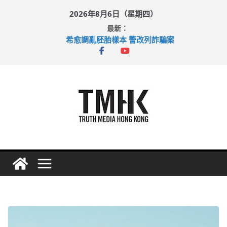
Skip
2026年8月6日（星期四）
to
最新：
content
希愈調亂胚胎樣本 警改列詐騙案
足球盛會次場激戰 祖雲達斯挫車路士
上半年純利大增七成 國泰：下半年油價續波動
上半年車禍奪六十三命 警方：下週起嚴打交通違例
巴士非禮女學生 六旬漢判囚四月