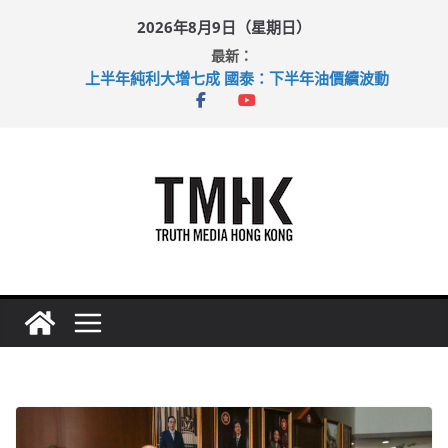
Skip
2026年8月9日（星期日）
to
最新：
content
上半年純利大增七成 國泰：下半年油價續波動
拜仁熱身賽挫維拉 啟德主場館奪錦標
性罪行修例獲九成支持 鄧炳強：爭取今屆任期內完成立法
涉造假公屋富戶申報表 倉管員准保釋候訊
足球盛會次場激戰 祖雲達斯挫車路士