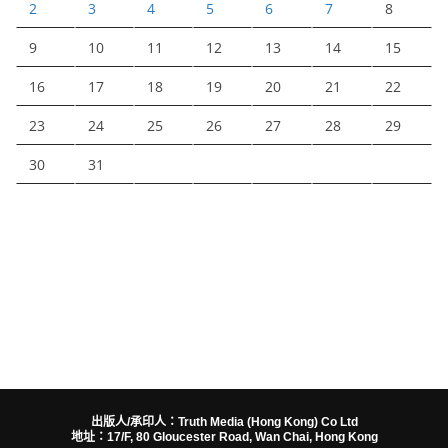
2
3
4
5
6
7
8
9
10
11
12
13
14
15
16
17
18
19
20
21
22
23
24
25
26
27
28
29
30
31
出版人/承印人：Truth Media (Hong Kong) Co Ltd
地址：17/F, 80 Gloucester Road, Wan Chai, Hong Kong