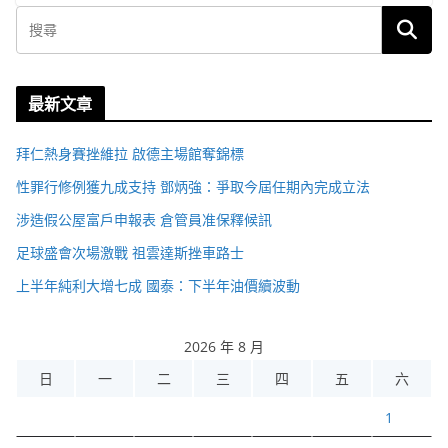
最新文章
拜仁熱身賽挫維拉 啟德主場館奪錦標
性罪行修例獲九成支持 鄧炳強：爭取今屆任期內完成立法
涉造假公屋富戶申報表 倉管員准保釋候訊
足球盛會次場激戰 祖雲達斯挫車路士
上半年純利大增七成 國泰：下半年油價續波動
2026 年 8 月
日
一
二
三
四
五
六
1