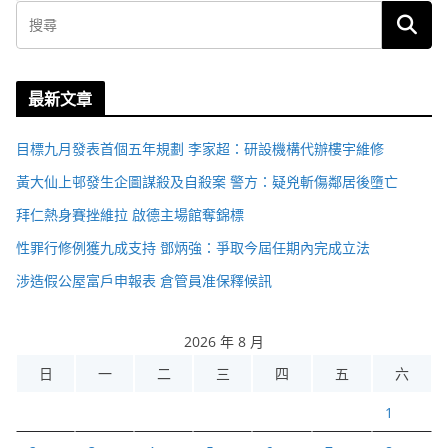
最新文章
目標九月發表首個五年規劃 李家超：研設機構代辦樓宇維修
黃大仙上邨發生企圖謀殺及自殺案 警方：疑兇斬傷鄰居後墮亡
拜仁熱身賽挫維拉 啟德主場館奪錦標
性罪行修例獲九成支持 鄧炳強：爭取今屆任期內完成立法
涉造假公屋富戶申報表 倉管員准保釋候訊
2026 年 8 月
日
一
二
三
四
五
六
1