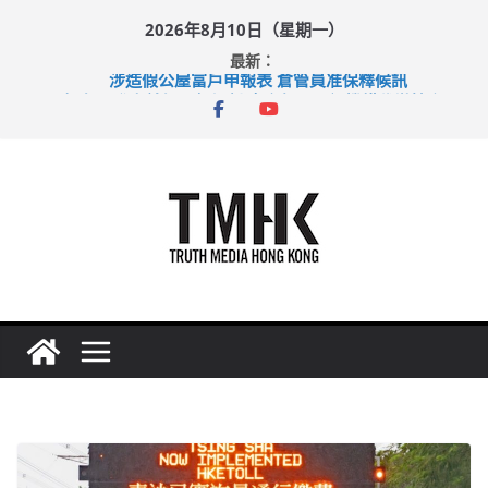
Skip
2026年8月10日（星期一）
to
最新：
content
涉造假公屋富戶申報表 倉管員准保釋候訊
目標九月發表首個五年規劃 李家超：研設機構代辦樓宇維修
黃大仙上邨發生企圖謀殺及自殺案 警方：疑兇斬傷鄰居後墮亡
拜仁熱身賽挫維拉 啟德主場館奪錦標
性罪行修例獲九成支持 鄧炳強：爭取今屆任期內完成立法