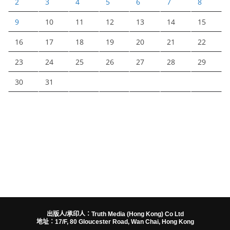
2
3
4
5
6
7
8
9
10
11
12
13
14
15
16
17
18
19
20
21
22
23
24
25
26
27
28
29
30
31
出版人/承印人：Truth Media (Hong Kong) Co Ltd
地址：17/F, 80 Gloucester Road, Wan Chai, Hong Kong