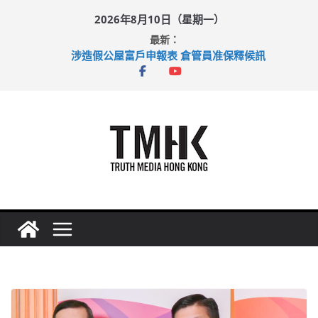
Skip
2026年8月10日（星期一）
to
最新：
content
涉造假公屋富戶申報表 倉管員准保釋候訊
目標九月發表首個五年規劃 李家超：研設機構代辦樓宇維修
黃大仙上邨發生企圖謀殺及自殺案 警方：疑兇斬傷鄰居後墮亡
拜仁熱身賽挫維拉 啟德主場館奪錦標
性罪行修例獲九成支持 鄧炳強：爭取今屆任期內完成立法