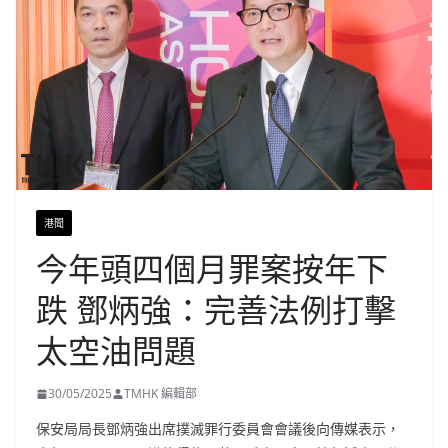
港聞
今年頭四個月罪案按年下
跌 鄧炳強：完善法例打擊
太空油問題
30/05/2025
TMHK 編輯部
保安局局長鄧炳強出席撲滅罪行委員會會議後向傳媒表示，