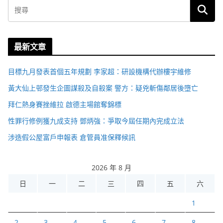
最新文章
目標九月發表首個五年規劃 李家超：研設機構代辦樓宇維修
黃大仙上邨發生企圖謀殺及自殺案 警方：疑兇斬傷鄰居後墮亡
拜仁熱身賽挫維拉 啟德主場館奪錦標
性罪行修例獲九成支持 鄧炳強：爭取今屆任期內完成立法
涉造假公屋富戶申報表 倉管員准保釋候訊
2026 年 8 月
日
一
二
三
四
五
六
1
2
3
4
5
6
7
8