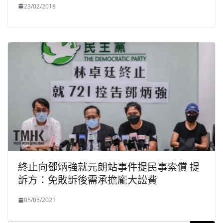
23/02/2018
終止向鄧炳強就元朗站事件提民事索償 提
訴方：免敗訴後需承擔龐大訟費
05/05/2021