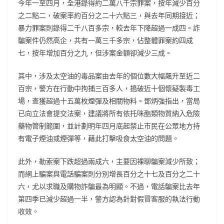
今年一至四月，全港錄得約二萬八千宗罪案，按年減少百分
之二點二，破案率約百分之二十六點三，與去年同期接近；
暴力罪案則錄得二千八百多宗，較去年下降超過一成四。詐
騙案件仍然高企，共有一萬三千多宗，佔整體罪案約四成
七，按年增加百分之九，但涉案金額卻減少三成。
其中，涉及太空油的毒品案由去年的個位數大幅飆升至近二
百宗，警方在行動中拘捕三百多人，搗破近十個懷疑製毒工
場，查獲超過十五萬枚煙彈及相關物料。鄧炳強指出，當局
已向立法會提交法案，建議將所有依托咪酯類物質納入危險
藥物管制範圍，並計劃明年四月底起禁止市民在公眾地方持
有電子煙油或煙彈等，藉此打擊吸食太空油的問題。
此外，勒索案下跌超過兩成六，主要因裸聊騙案減少所致；
而網上騙案與電話騙案則分別增長百分之十七及百分之二十
六，尤以求職及購物詐騙最為明顯。不過，電話騙案比去年
第四季已減少超過一半，警方認為針對假冒客服的執法行動
收效。