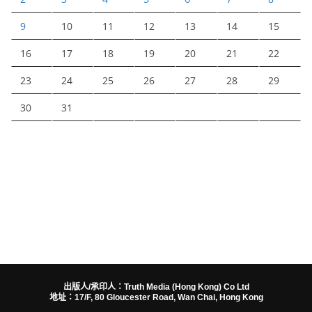
9
10
11
12
13
14
15
16
17
18
19
20
21
22
23
24
25
26
27
28
29
30
31
出版人/承印人：Truth Media (Hong Kong) Co Ltd
地址：17/F, 80 Gloucester Road, Wan Chai, Hong Kong