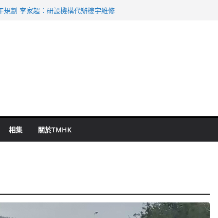
表 倉管員准保釋候訊
年規劃 李家超：研設機構代辦樓宇維修
謀殺及自殺案 警方：疑兇斬傷鄰居後墮亡
啟德主場館奪錦標
持 鄧炳強：爭取今屆任期內完成立法
相集
關於TMHK