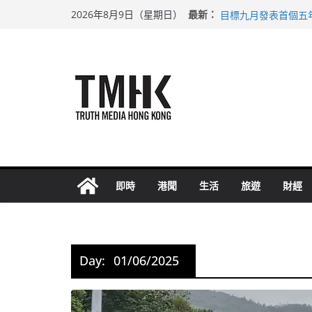
Skip
涉造假公屋富戶申報
最新：
2026年8月9日（星期日）
目標九月發表首個五
to
黃大仙上邨發生企圖
content
拜仁熱身賽挫維拉 
性罪行修例獲九成支
即時
港聞
生活
旅遊
財經
Day:
01/06/2025