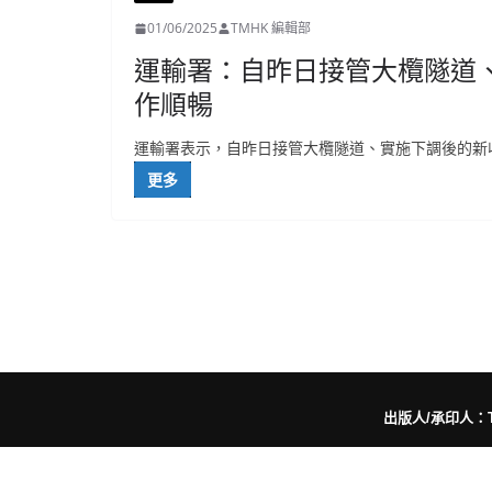
01/06/2025
TMHK 編輯部
運輸署：自昨日接管大欖隧道
作順暢
運輸署表示，自昨日接管大欖隧道、實施下調後的新
更多
出版人/承印人：Trut