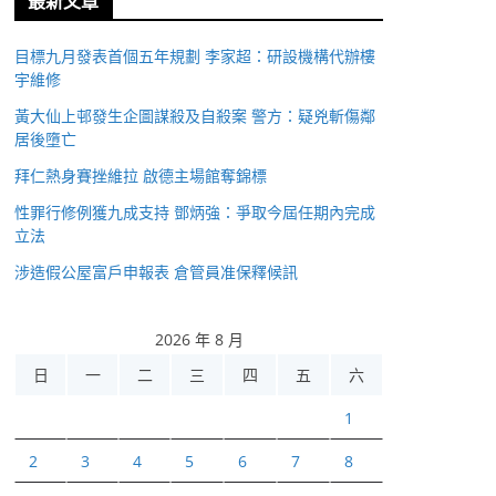
最新文章
目標九月發表首個五年規劃 李家超：研設機構代辦樓
宇維修
黃大仙上邨發生企圖謀殺及自殺案 警方：疑兇斬傷鄰
居後墮亡
拜仁熱身賽挫維拉 啟德主場館奪錦標
性罪行修例獲九成支持 鄧炳強：爭取今屆任期內完成
立法
涉造假公屋富戶申報表 倉管員准保釋候訊
2026 年 8 月
日
一
二
三
四
五
六
1
2
3
4
5
6
7
8