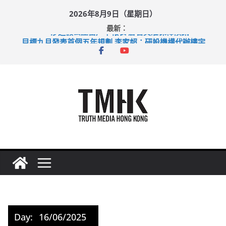
Skip
2026年8月9日（星期日）
to
最新：
content
涉造假公屋富戶申報表 倉管員准保釋候訊
目標九月發表首個五年規劃 李家超：研設機構代辦樓宇維修
黃大仙上邨發生企圖謀殺及自殺案 警方：疑兇斬傷鄰居後墮亡
拜仁熱身賽挫維拉 啟德主場館奪錦標
性罪行修例獲九成支持 鄧炳強：爭取今屆任期內完成立法
Day:
16/06/2025