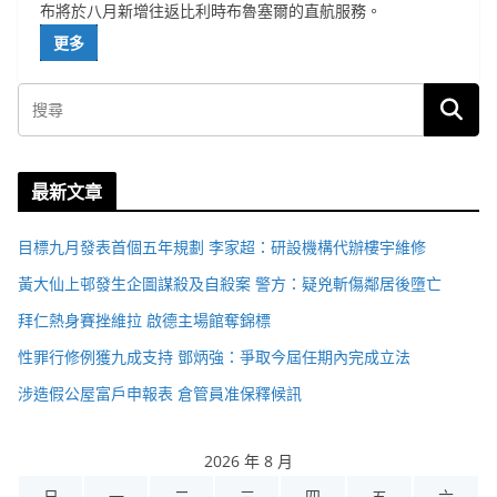
布將於八月新增往返比利時布魯塞爾的直航服務。
更多
最新文章
目標九月發表首個五年規劃 李家超：研設機構代辦樓宇維修
黃大仙上邨發生企圖謀殺及自殺案 警方：疑兇斬傷鄰居後墮亡
拜仁熱身賽挫維拉 啟德主場館奪錦標
性罪行修例獲九成支持 鄧炳強：爭取今屆任期內完成立法
涉造假公屋富戶申報表 倉管員准保釋候訊
2026 年 8 月
日
一
二
三
四
五
六