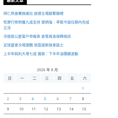
最新文章
拜仁熱身賽挫維拉 啟德主場館奪錦標
性罪行修例獲九成支持 鄧炳強：爭取今屆任期內完成
立法
涉造假公屋富戶申報表 倉管員准保釋候訊
足球盛會次場激戰 祖雲達斯挫車路士
上半年純利大增七成 國泰：下半年油價續波動
2026 年 8 月
日
一
二
三
四
五
六
1
2
3
4
5
6
7
8
9
10
11
12
13
14
15