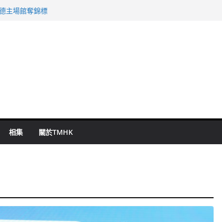
 國泰：下半年油價續波動
啟德主場館奪錦標
持 鄧炳強：爭取今屆任期內完成立法
表 倉管員准保釋候訊
祖雲達斯挫車路士
相集
關於TMHK