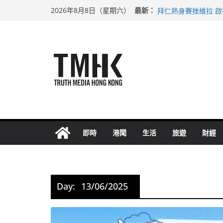
Skip
上半年純利大增七成
最新：
2026年8月8日（星期六）
拜仁熱身賽挫維拉 
to
性罪行修例獲九成支
content
涉造假公屋富戶申報
足球盛會次場激戰 
即時
港聞
生活
旅遊
財經
Day:
13/06/2025