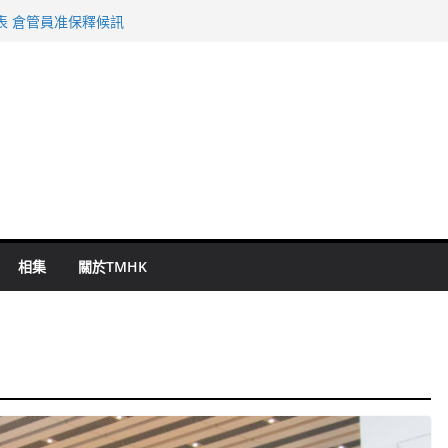
旬漢判囚四月
表 倉管員准保釋候訊
祖雲達斯挫車路士
 國泰：下半年油價續波動
命 警方：下週起嚴打交通違例
相集
關於TMHK