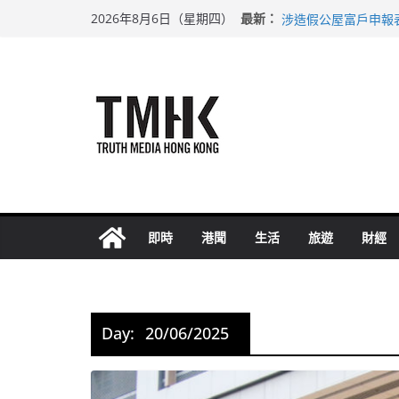
Skip
巴士非禮女學生 六
最新：
2026年8月6日（星期四）
涉造假公屋富戶申報
to
足球盛會次場激戰 
content
上半年純利大增七成
上半年車禍奪六十三
即時
港聞
生活
旅遊
財經
Day:
20/06/2025