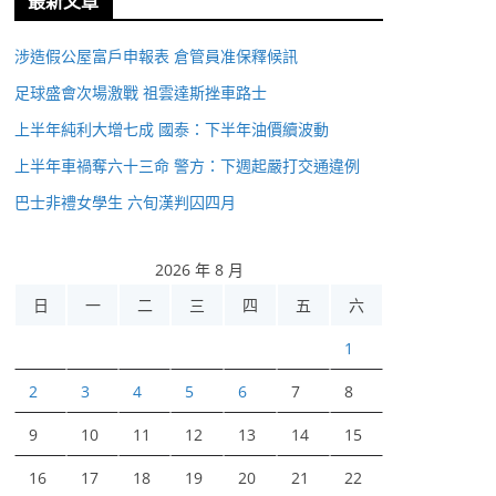
最新文章
涉造假公屋富戶申報表 倉管員准保釋候訊
足球盛會次場激戰 祖雲達斯挫車路士
上半年純利大增七成 國泰：下半年油價續波動
上半年車禍奪六十三命 警方：下週起嚴打交通違例
巴士非禮女學生 六旬漢判囚四月
2026 年 8 月
日
一
二
三
四
五
六
1
2
3
4
5
6
7
8
9
10
11
12
13
14
15
16
17
18
19
20
21
22