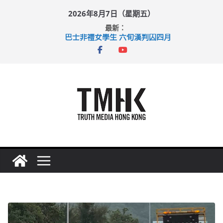
Skip
2026年8月7日（星期五）
to
最新：
content
巴士非禮女學生 六旬漢判囚四月
涉造假公屋富戶申報表 倉管員准保釋候訊
足球盛會次場激戰 祖雲達斯挫車路士
上半年純利大增七成 國泰：下半年油價續波動
上半年車禍奪六十三命 警方：下週起嚴打交通違例