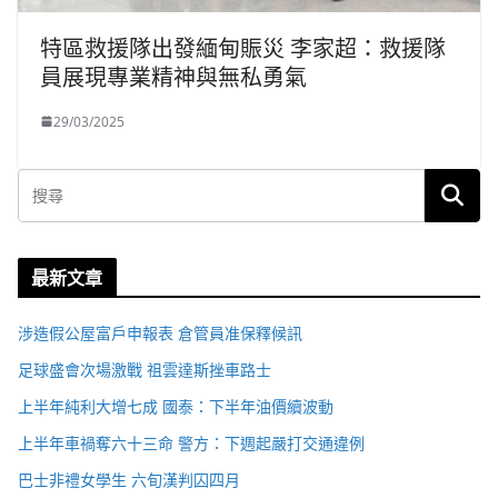
特區救援隊出發緬甸賑災 李家超：救援隊
員展現專業精神與無私勇氣
29/03/2025
最新文章
涉造假公屋富戶申報表 倉管員准保釋候訊
足球盛會次場激戰 祖雲達斯挫車路士
上半年純利大增七成 國泰：下半年油價續波動
上半年車禍奪六十三命 警方：下週起嚴打交通違例
巴士非禮女學生 六旬漢判囚四月