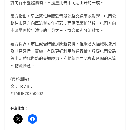
雙向行車整體暢順，車流量比去年同期上升約一成。
署方指出，早上繁忙時間受青朗公路交通事故影響，屯門公
路往市區方向車流與去年相若；而傍晚繁忙時段，屯門方向
車流量則按年減少約百分之三，符合預期分流效果。
署方認為，市民或需時間適應新安排，但隨著大幅減收費用
及「易通行」實施，有助更好利用隧道容量，紓緩屯門公路
等主要替代道路的交通壓力，推動新界西北與市區間的人流
與物流暢通。
(資料圖片)
文：Kevin Li
#TMHK20250602
分享此文：