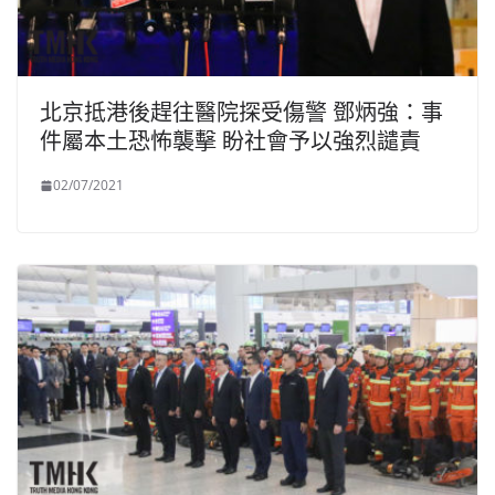
北京抵港後趕往醫院探受傷警 鄧炳強：事
件屬本土恐怖襲擊 盼社會予以強烈譴責
02/07/2021