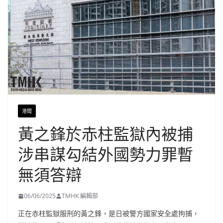
港聞
黃之鋒於赤柱監獄內被捕
涉串謀勾結外國勢力罪暫
無須答辯
06/06/2025
TMHK 編輯部
正在赤柱監獄服刑的黃之鋒，是日被警方國家安全處拘捕，