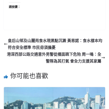
請按讚：
皇后山邨及山麗苑食水現黑點沉澱 黃恩諾：食水樣本均
符合安全標準 市民毋須擔憂
港深西部公路交通意外男警從橋面跳下危殆 周一鳴：全
警隊為其打氣 會全力支援其家屬
你可能也喜歡