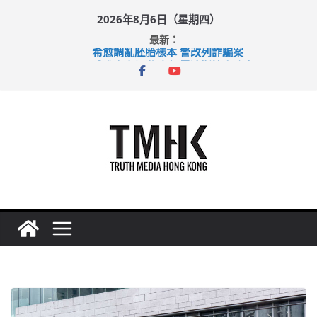
Skip
2026年8月6日（星期四）
to
最新：
content
希愈調亂胚胎樣本 警改列詐騙案
足球盛會次場激戰 祖雲達斯挫車路士
上半年純利大增七成 國泰：下半年油價續波動
上半年車禍奪六十三命 警方：下週起嚴打交通違例
巴士非禮女學生 六旬漢判囚四月