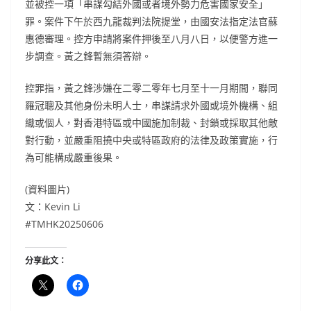
並被控一項「串謀勾結外國或者境外勢力危害國家安全」
罪。案件下午於西九龍裁判法院提堂，由國安法指定法官蘇
惠德審理。控方申請將案件押後至八月八日，以便警方進一
步調查。黃之鋒暫無須答辯。
控罪指，黃之鋒涉嫌在二零二零年七月至十一月期間，聯同
羅冠聰及其他身份未明人士，串謀請求外國或境外機構、組
織或個人，對香港特區或中國施加制裁、封鎖或採取其他敵
對行動，並嚴重阻撓中央或特區政府的法律及政策實施，行
為可能構成嚴重後果。
(資料圖片)
文：Kevin Li
#TMHK20250606
分享此文：