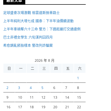
最新文章
足球盛會次場激戰 祖雲達斯挫車路士
上半年純利大增七成 國泰：下半年油價續波動
上半年車禍奪六十三命 警方：下週起嚴打交通違例
巴士非禮女學生 六旬漢判囚四月
希愈調亂胚胎樣本 警改列詐騙案
2026 年 8 月
日
一
二
三
四
五
六
1
2
3
4
5
6
7
8
9
10
11
12
13
14
15
16
17
18
19
20
21
22