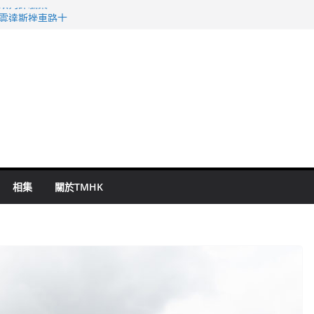
警改列詐騙案
祖雲達斯挫車路士
 國泰：下半年油價續波動
命 警方：下週起嚴打交通違例
旬漢判囚四月
相集
關於TMHK