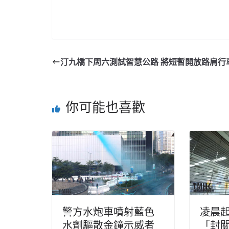
汀九橋下周六測試智慧公路 將短暫開放路肩行
你可能也喜歡
警方水炮車噴射藍色
凌晨
水劑驅散金鐘示威者
「封關