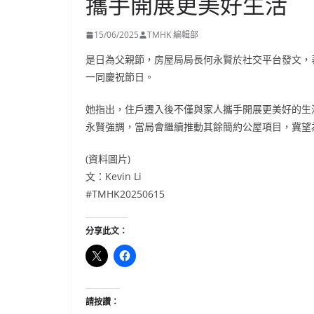
攜手開展更美好生活
15/06/2025
TMHK 編輯部
是日為父親節，房屋局局長何永賢於社交平台發文，
一同慶祝節日。
她指出，住戶遷入後不僅與家人攜手開展更美好的生
永賢強調，當局會繼續推動其餘簡約公屋項目，冀望
(資料圖片)
文：Kevin Li
#TMHK20250615
分享此文：
請按讚：