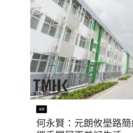
港聞
何永賢：元朗攸壆路簡