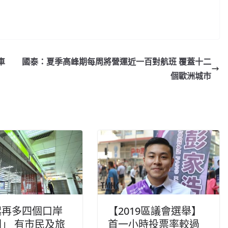
車
國泰：夏季高峰期每周將營運近一百對航班 覆蓋十二
個歐洲城市
起再多四個口岸
【2019區議會選舉】
」 有市民及旅
首一小時投票率較過