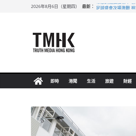
Skip
希愈調亂胚胎樣本 
最新：
2026年8月6日（星期四）
to
足球盛會次場激戰 
上半年純利大增七成
content
上半年車禍奪六十三
巴士非禮女學生 六
即時
港聞
生活
旅遊
財經