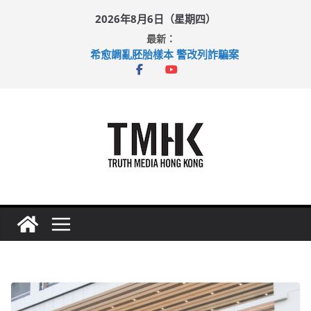
Skip
2026年8月6日（星期四）
to
最新：
content
希愈調亂胚胎樣本 警改列詐騙案
足球盛會次場激戰 祖雲達斯挫車路士
上半年純利大增七成 國泰：下半年油價續波動
上半年車禍奪六十三命 警方：下週起嚴打交通違例
巴士非禮女學生 六旬漢判囚四月