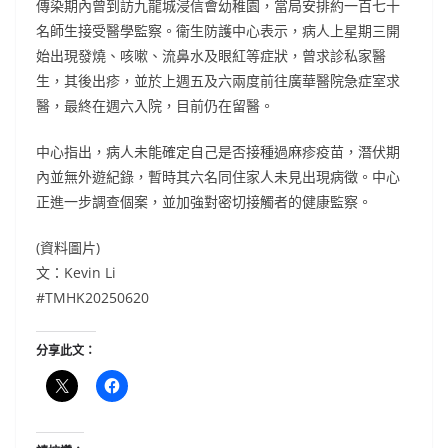
傳染期內曾到訪九龍城浸信會幼稚園，當局安排約一百七十
名師生接受醫學監察。衞生防護中心表示，病人上星期三開
始出現發燒、咳嗽、流鼻水及眼紅等症狀，曾求診私家醫
生，其後出疹，並於上週五及六兩度前往廣華醫院急症室求
醫，最終在週六入院，目前仍在留醫。
中心指出，病人未能確定自己是否接種過麻疹疫苗，潛伏期
內並無外遊紀錄，暫時其六名同住家人未見出現病徵。中心
正進一步調查個案，並加強對密切接觸者的健康監察。
(資料圖片)
文：Kevin Li
#TMHK20250620
分享此文：