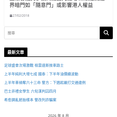
界暗門如「隨意門」或影響港人權益
27/02/2018
最新文章
足球盛會次場激戰 祖雲達斯挫車路士
上半年純利大增七成 國泰：下半年油價續波動
上半年車禍奪六十三命 警方：下週起嚴打交通違例
巴士非禮女學生 六旬漢判囚四月
希愈調亂胚胎樣本 警改列詐騙案
2026 年 8 月