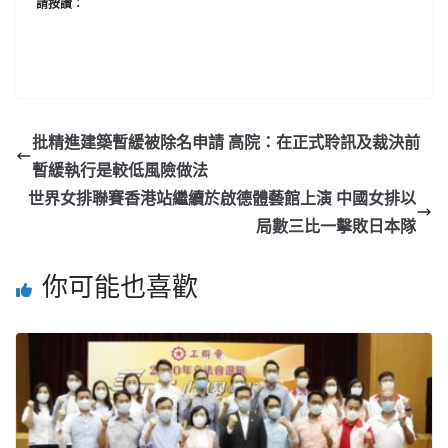
請按讚：
批精進建築暫緩被除名申請 高院：在正式聆訊及裁決前
暫緩執行是較低風險做法
世界女排聯賽香港站繼續於啟德體藝館上演 中國女排以
局數三比一擊敗日本隊
你可能也喜歡