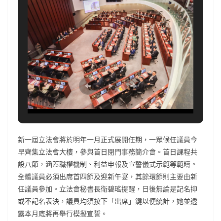
新一屆立法會將於明年一月正式展開任期，一眾候任議員今
早齊集立法會大樓，參與首日閉門事務簡介會。首日課程共
設八節，涵蓋職權機制、利益申報及宣誓儀式示範等範疇。
全體議員必須出席首四節及迎新午宴，其餘環節則主要由新
任議員參加。立法會秘書長衛碧瑤提醒，日後無論是記名抑
或不記名表決，議員均須按下「出席」鍵以便統計，她並透
露本月底將再舉行模擬宣誓。