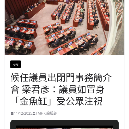
港聞
候任議員出閉門事務簡介
會 梁君彥：議員如置身
「金魚缸」受公眾注視
11/12/2025
TMHK 編輯部