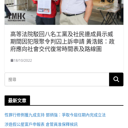
高等法院駁回八名工黨及社民連成員示威
期間因犯限聚令判囚上訴申請 黃浩銘：政
府應向社會交代復常時間表及路線圖
18/10/2022
最新文章
性罪行修例獲九成支持 鄧炳強：爭取今屆任期內完成立法
涉造假公屋富戶申報表 倉管員准保釋候訊