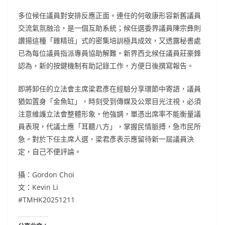
多位候任議員對安排反應正面。連任的何敬康形容新舊議員
交流氣氛融洽，是一個互助系統；候任選委界議員陳宗彝則
讚揚這種「雞精班」式的密集培訓極具成效，又透露秘書處
已為每位議員指派專員協助解難。新界西北候任議員莊豪鋒
認為，新的按鍵機制有助記錄工作，方便日後撰寫報告。
即將卸任的立法會主席梁君彥在經驗分享環節中寄語，議員
猶如置身「金魚缸」，時刻受到傳媒及公眾目光注視，必須
注意維護立法會整體形象。他強調，單憑出席率不能衡量議
員表現，代議士應「耳聽八方」，掌握民情脈搏，急市民所
急。對於下任主席人選，梁君彥表示應留待新一屆議員決
定，自己不便評論。
攝：Gordon Choi
文：Kevin Li
#TMHK20251211