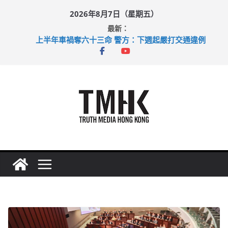
Skip
2026年8月7日（星期五）
to
最新：
content
上半年車禍奪六十三命 警方：下週起嚴打交通違例
性罪行修例獲九成支持 鄧炳強：爭取今屆任期內完成立法
涉造假公屋富戶申報表 倉管員准保釋候訊
足球盛會次場激戰 祖雲達斯挫車路士
上半年純利大增七成 國泰：下半年油價續波動