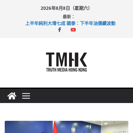
Skip
2026年8月8日（星期六）
to
最新：
content
上半年純利大增七成 國泰：下半年油價續波動
拜仁熱身賽挫維拉 啟德主場館奪錦標
性罪行修例獲九成支持 鄧炳強：爭取今屆任期內完成立法
涉造假公屋富戶申報表 倉管員准保釋候訊
足球盛會次場激戰 祖雲達斯挫車路士