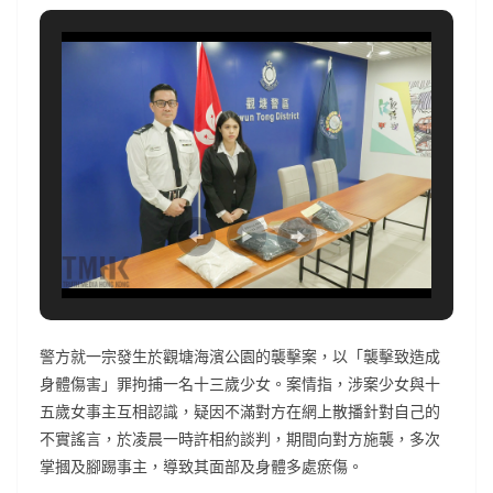
警方就一宗發生於觀塘海濱公園的襲擊案，以「襲擊致造成
身體傷害」罪拘捕一名十三歲少女。案情指，涉案少女與十
五歲女事主互相認識，疑因不滿對方在網上散播針對自己的
不實謠言，於凌晨一時許相約談判，期間向對方施襲，多次
掌摑及腳踢事主，導致其面部及身體多處瘀傷。