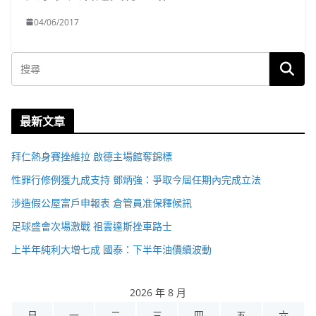
04/06/2017
最新文章
拜仁熱身賽挫維拉 啟德主場館奪錦標
性罪行修例獲九成支持 鄧炳強：爭取今屆任期內完成立法
涉造假公屋富戶申報表 倉管員准保釋候訊
足球盛會次場激戰 祖雲達斯挫車路士
上半年純利大增七成 國泰：下半年油價續波動
2026 年 8 月
日
一
二
三
四
五
六