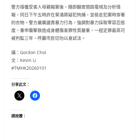
警方接獲受害人母親報案後，隨即翻查閉路電視及分析情
報，同日下午五時許在葵涌將疑犯拘捕，並檢走犯案時穿著
的衣物。警方嚴厲譴責暴力行為，強調對暴力採取零容忍態
度，重申襲擊致造成身體傷害罪性質嚴重，一經定罪最高可
被判監三年，呼籲市民切勿以身試法。
攝：Gordon Choi
文：Kevin Li
#TMHK20260101
分享此文：
請按讚：