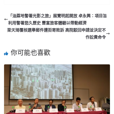
「油蔴地警署光影之旅」展覽明起開放 卓永興：項目旨
利用警署悠久歷史 豐富旅客體驗以帶動經濟
梁天琦覆核選舉郵件遭拒寄敗訴 高院駁回申請並決定不
作訟費命令
你可能也喜歡