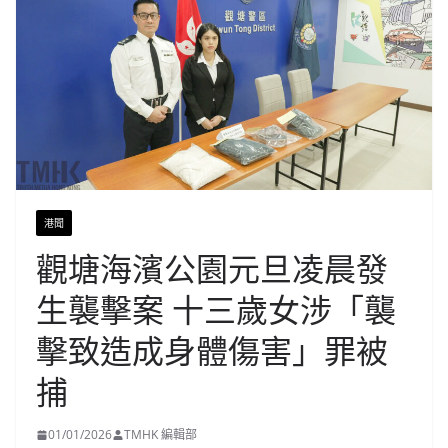
港聞
觀塘海濱公園元旦凌晨發
生襲擊案 十三歲女涉「襲
擊致造成身體傷害」罪被
捕
01/01/2026
TMHK 編輯部