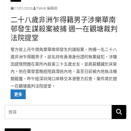
17/01/2026
TMHK 編輯部
二十八歲非洲乍得籍男子涉樂華南
邨發生謀殺案被捕 週一在觀塘裁判
法院提堂
警方就上月牛頭角樂華南邨發生的謀殺案，拘捕一名二十八
歲非洲乍得籍男子。該名持有香港身份證的無業疑犯，涉嫌
因感情問題在寓所內殺害三十五歲女友，並將屍體藏於床架
內。他在案發當晚經陸路潛逃內地，直至日前被內地執法機
關截獲，昨午經深圳灣口岸移交本港警方扣查，案件將於週
一在觀塘裁判法院提堂。
更多