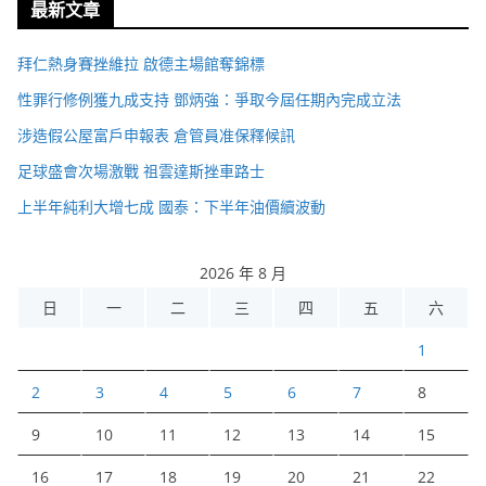
最新文章
拜仁熱身賽挫維拉 啟德主場館奪錦標
性罪行修例獲九成支持 鄧炳強：爭取今屆任期內完成立法
涉造假公屋富戶申報表 倉管員准保釋候訊
足球盛會次場激戰 祖雲達斯挫車路士
上半年純利大增七成 國泰：下半年油價續波動
2026 年 8 月
日
一
二
三
四
五
六
1
2
3
4
5
6
7
8
9
10
11
12
13
14
15
16
17
18
19
20
21
22