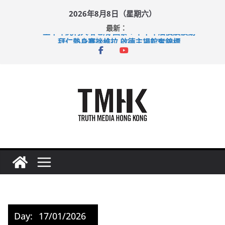
Skip
2026年8月8日（星期六）
to
最新：
content
上半年純利大增七成 國泰：下半年油價續波動
拜仁熱身賽挫維拉 啟德主場館奪錦標
性罪行修例獲九成支持 鄧炳強：爭取今屆任期內完成立法
涉造假公屋富戶申報表 倉管員准保釋候訊
足球盛會次場激戰 祖雲達斯挫車路士
Day:
17/01/2026