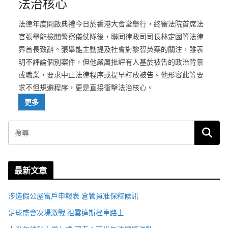
法治核心
法律年度開啟典禮今日於香港大會堂舉行，終審法院首席法
官張舉能檢閱警察儀仗隊後，聯同律政司司長林定國等法律
界首長致辭。張舉能主動提及社會對黎智英案的關注，雖表
明不評論個別案件，但他嚴厲批評有人基於被告的政治背景
或職業，要求中止法律程序或提早釋放被告。他形容此等要
求不但規避程序，更是直接衝擊法治核心。
更多
最新文章
涉造假公屋富戶申報表 倉管員准保釋候訊
足球盛會次場激戰 祖雲達斯挫車路士