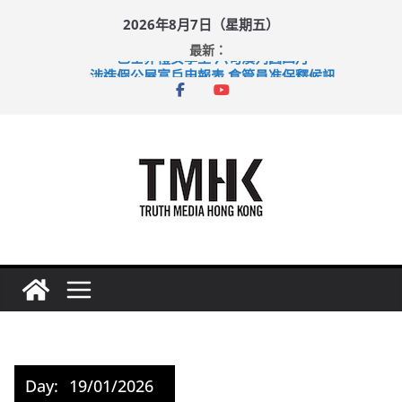
Skip
2026年8月7日（星期五）
to
最新：
content
巴士非禮女學生 六旬漢判囚四月
涉造假公屋富戶申報表 倉管員准保釋候訊
足球盛會次場激戰 祖雲達斯挫車路士
上半年純利大增七成 國泰：下半年油價續波動
上半年車禍奪六十三命 警方：下週起嚴打交通違例
Day:
19/01/2026