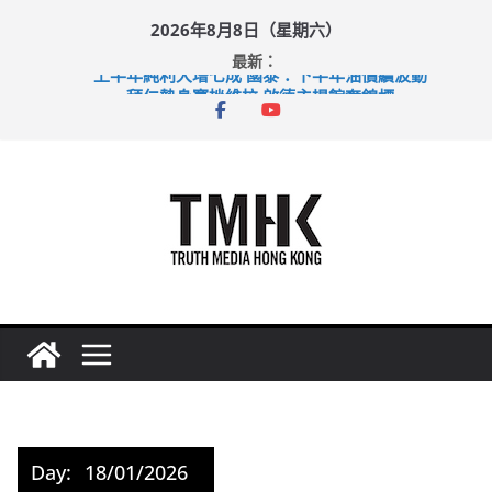
Skip
2026年8月8日（星期六）
to
最新：
content
上半年純利大增七成 國泰：下半年油價續波動
拜仁熱身賽挫維拉 啟德主場館奪錦標
性罪行修例獲九成支持 鄧炳強：爭取今屆任期內完成立法
涉造假公屋富戶申報表 倉管員准保釋候訊
足球盛會次場激戰 祖雲達斯挫車路士
Day:
18/01/2026