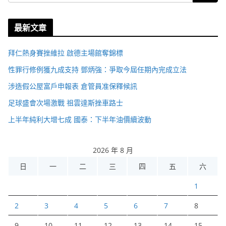
最新文章
拜仁熱身賽挫維拉 啟德主場館奪錦標
性罪行修例獲九成支持 鄧炳強：爭取今屆任期內完成立法
涉造假公屋富戶申報表 倉管員准保釋候訊
足球盛會次場激戰 祖雲達斯挫車路士
上半年純利大增七成 國泰：下半年油價續波動
2026 年 8 月
日
一
二
三
四
五
六
1
2
3
4
5
6
7
8
9
10
11
12
13
14
15