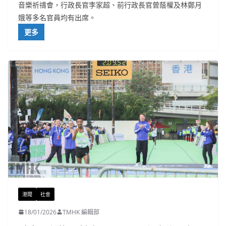
音樂祈禱會，行政長官李家超、前行政長官曾蔭權及林鄭月
娥等多名官員均有出席。
更多
港聞
社會
18/01/2026
TMHK 編輯部