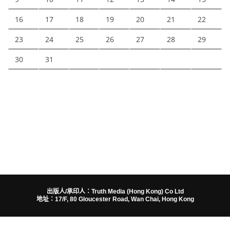
16
17
18
19
20
21
22
23
24
25
26
27
28
29
30
31
出版人/承印人：Truth Media (Hong Kong) Co Ltd
地址：17/F, 80 Gloucester Road, Wan Chai, Hong Kong