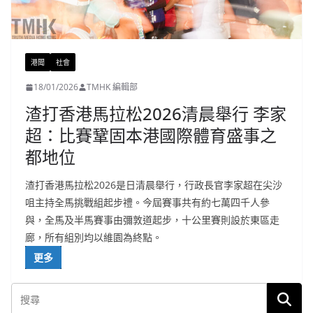
港聞
社會
18/01/2026
TMHK 編輯部
渣打香港馬拉松2026清晨舉行 李家
超：比賽鞏固本港國際體育盛事之
都地位
渣打香港馬拉松2026是日清晨舉行，行政長官李家超在尖沙
咀主持全馬挑戰組起步禮。今屆賽事共有約七萬四千人參
與，全馬及半馬賽事由彌敦道起步，十公里賽則設於東區走
廊，所有組別均以維園為終點。
更多