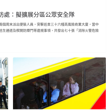
消防處：擬擴展分區公眾安全隊
兩個周末派出便裝人員，突擊巡查三十六幢高風險商業大廈，當中
逃生通道及楔開防煙門等違規事項，共發出七十張「消除火警危險