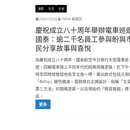
港聞
生活
社會
25/01/2026
TMHK 編輯部
慶祝成立八十周年舉辦電車巡
國泰：逾二千名員工參與盼與
民分享故事與喜悅
為慶祝成立八十周年，國泰航空今日舉行大型電車巡
遊。四輛電車換上不同年代的經典飛機塗裝，於下午
時至四時穿梭屈地街至北角一帶。展出款式包括元祖
「Betsy」銀色機身、首款綠白主調設計、俗稱「生
葉三文治」的間條塗裝，以及現役的「翹首振翅」標
誌。
更多