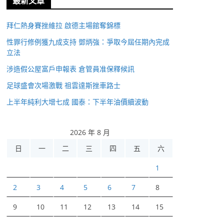
最新文章
拜仁熱身賽挫維拉 啟德主場館奪錦標
性罪行修例獲九成支持 鄧炳強：爭取今屆任期內完成
立法
涉造假公屋富戶申報表 倉管員准保釋候訊
足球盛會次場激戰 祖雲達斯挫車路士
上半年純利大增七成 國泰：下半年油價續波動
2026 年 8 月
日
一
二
三
四
五
六
1
2
3
4
5
6
7
8
9
10
11
12
13
14
15