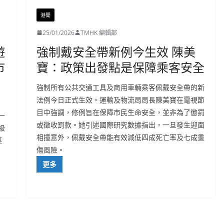
港聞
25/01/2026
TMHK 編輯部
遊
強制戴安全帶新例今生效 陳美
市
寶：政策出發點是保障乘客安全
強制所有公共交通工具及商用車輛乘客佩戴安全帶的新
法例今日正式生效。運輸及物流局局長陳美寶在電視節
目中強調，修例旨在保障市民生命安全，並非為了懲罰
一
或徵收罰款。她引述國際研究數據指出，一旦發生迎面
級
相撞意外，佩戴安全帶能有效減低四成死亡率及七成重
菜
傷風險。
更多