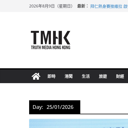
Skip
上半年純利大增七成
最新：
2026年8月9日（星期日）
拜仁熱身賽挫維拉 
to
性罪行修例獲九成支
content
涉造假公屋富戶申報
足球盛會次場激戰 
即時
港聞
生活
旅遊
財經
Day:
25/01/2026