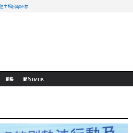
 國泰：下半年油價續波動
啟德主場館奪錦標
持 鄧炳強：爭取今屆任期內完成立法
表 倉管員准保釋候訊
祖雲達斯挫車路士
相集
關於TMHK