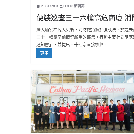
25/01/2026
TMHK 編輯部
便裝巡查三十六幢高危商廈 
繼大埔宏福苑大火後，消防處持續加強執法，於過去
三十一幢屬早前情況嚴重的舊患。行動主要針對阻塞
通知書」，並提出三十七宗直接檢控。
更多