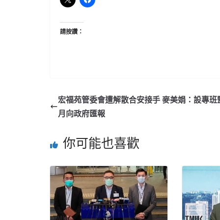
請按讚：
宏福苑管委會遭解散合安接手 麥美娟：設專班
月向政府匯報
你可能也喜歡