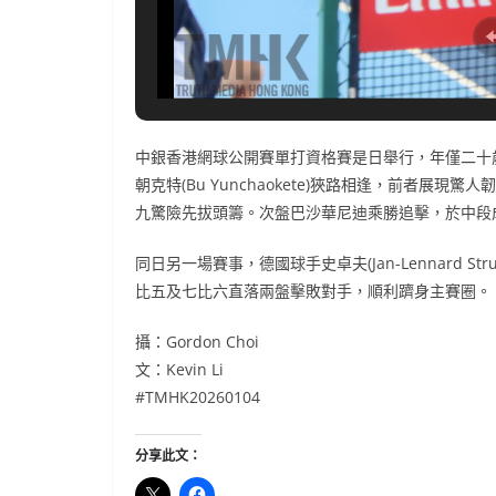
中銀香港網球公開賽單打資格賽是日舉行，年僅二十歲的美國
朝克特(Bu Yunchaokete)狹路相逢，前者
九驚險先拔頭籌。次盤巴沙華尼迪乘勝追擊，於中段
同日另一場賽事，德國球手史卓夫(Jan-Lennard Str
比五及七比六直落兩盤擊敗對手，順利躋身主賽圈。
攝：Gordon Choi
文：Kevin Li
#TMHK20260104
分享此文：