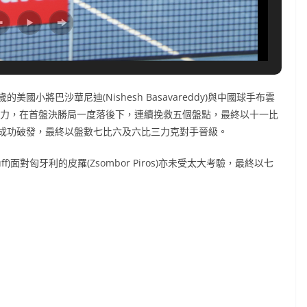
小將巴沙華尼迪(Nishesh Basavareddy)與中國球手布雲
展現驚人韌力，在首盤決勝局一度落後下，連續挽救五個盤點，最終以十一比
成功破發，最終以盤數七比六及六比三力克對手晉級。
uff)面對匈牙利的皮羅(Zsombor Piros)亦未受太大考驗，最終以七