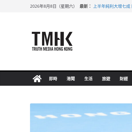
Skip
最新：
上半年純利大增七成
2026年8月8日（星期六）
to
拜仁熱身賽挫維拉 
性罪行修例獲九成支
content
涉造假公屋富戶申報
足球盛會次場激戰 
即時
港聞
生活
旅遊
財經