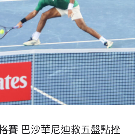
格賽 巴沙華尼迪救五盤點挫