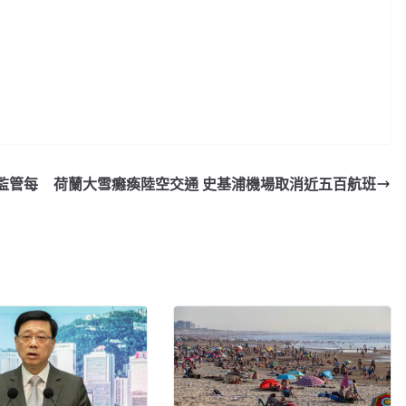
監管每
荷蘭大雪癱瘓陸空交通 史基浦機場取消近五百航班