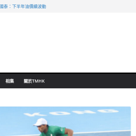
 國泰：下半年油價續波動
啟德主場館奪錦標
持 鄧炳強：爭取今屆任期內完成立法
表 倉管員准保釋候訊
祖雲達斯挫車路士
相集
關於TMHK