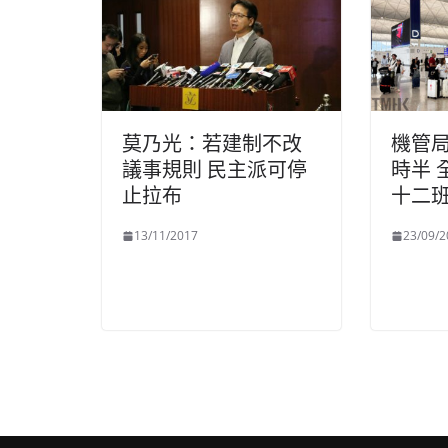
莫乃光：若建制不改
機管
議事規則 民主派可停
時半 
止拉布
十二
13/11/2017
23/09/2