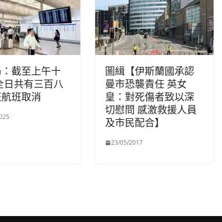
局：截至上午十
圖緝【伊斯蘭國承認
全日共有三百八
曼市恐襲責任 英女
班航班取消
皇：對死傷者致以深
切慰問 感激救援人員
025
及市民配合】
23/05/2017