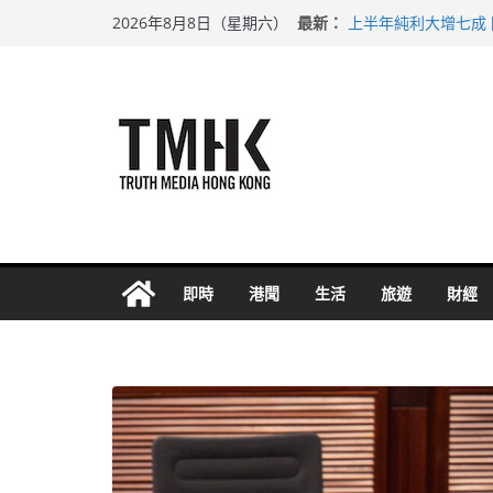
Skip
最新：
上半年純利大增七成
2026年8月8日（星期六）
to
拜仁熱身賽挫維拉 
性罪行修例獲九成支
content
涉造假公屋富戶申報
足球盛會次場激戰 
即時
港聞
生活
旅遊
財經