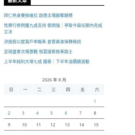
最新文章
拜仁熱身賽挫維拉 啟德主場館奪錦標
性罪行修例獲九成支持 鄧炳強：爭取今屆任期內完成
立法
涉造假公屋富戶申報表 倉管員准保釋候訊
足球盛會次場激戰 祖雲達斯挫車路士
上半年純利大增七成 國泰：下半年油價續波動
2026 年 8 月
日
一
二
三
四
五
六
1
2
3
4
5
6
7
8
9
10
11
12
13
14
15