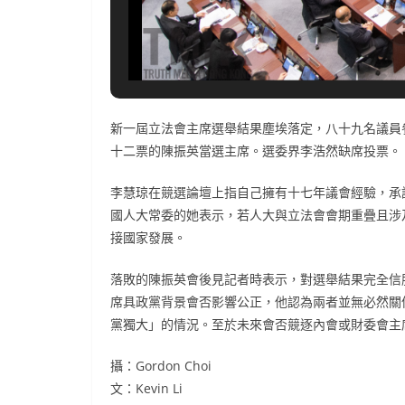
新一屆立法會主席選舉結果塵埃落定，八十九名議員
十二票的陳振英當選主席。選委界李浩然缺席投票。
李慧琼在競選論壇上指自己擁有十七年議會經驗，承
國人大常委的她表示，若人大與立法會會期重疊且涉
接國家發展。
落敗的陳振英會後見記者時表示，對選舉結果完全信
席具政黨背景會否影響公正，他認為兩者並無必然關
黨獨大」的情況。至於未來會否競逐內會或財委會主
攝：Gordon Choi
文：Kevin Li