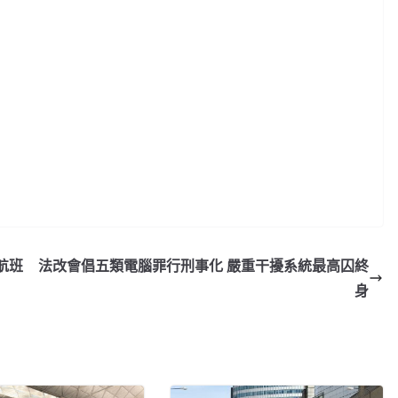
航班
法改會倡五類電腦罪行刑事化 嚴重干擾系統最高囚終
身