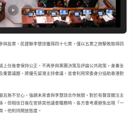
參與投票，民建聯李慧琼獲得四十七票，僅以五票之微擊敗取得四
諾上任後會保持公正，不再參與黨團決策及評論公共政策。身兼全
及重要議題，將優先留港主持會議，並會利用常委身分協助香港對
服且無不甘心，強調未來會與李慧琼合作無間。對於有聲音關注主
係，但相信日後在安排其他議會職務時，各方會考慮避免出現「一
席，他則持開放態度。