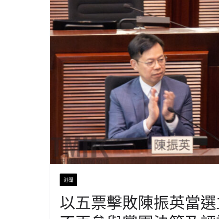
港聞
以五票擊敗陳振英當選