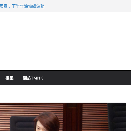
 國泰：下半年油價續波動
啟德主場館奪錦標
持 鄧炳強：爭取今屆任期內完成立法
表 倉管員准保釋候訊
祖雲達斯挫車路士
相集
關於TMHK