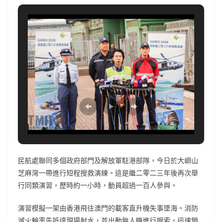
民航處聯同多個政府部門及解放軍駐港部隊，今日於大嶼山
芝麻灣一帶進行短程搜救演練。這是繼二零二三年後再次舉
行同類演習，歷時約一小時，動員超過一百人參與。
演習模擬一架由香港飛往澳門的載客直升機失事墜海。消防
滅火輪率先抵達現場射水，並出動無人機進行搜索，迅速鎖