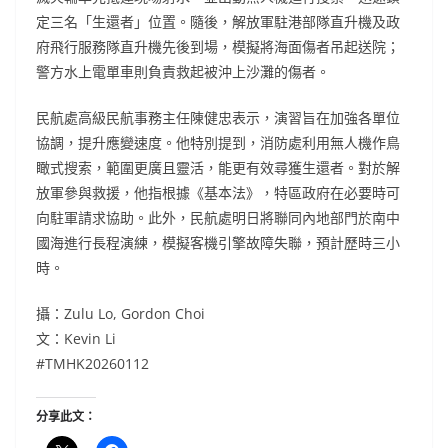
定三名「生還者」位置。隨後，解放軍駐港部隊直升機及政
府飛行服務隊直升機先後到場，模擬將海面傷者吊起送院；
警方水上電單車則負責救起被沖上沙灘的傷者。
民航處高級民航事務主任陳健忠表示，演習旨在加強各單位
協調，提升應變速度。他特別提到，消防處利用無人機作鳥
瞰式搜索，範圍更廣且靈活，能更有效尋獲生還者。對於解
放軍參與救援，他指根據《基本法》，特區政府在必要時可
向駐軍請求協助。此外，民航處明日將聯同內地部門於南中
國海進行長程演練，模擬客機引擎故障失聯，預計歷時三小
時。
攝：Zulu Lo, Gordon Choi
文：Kevin Li
#TMHK20260112
分享此文：