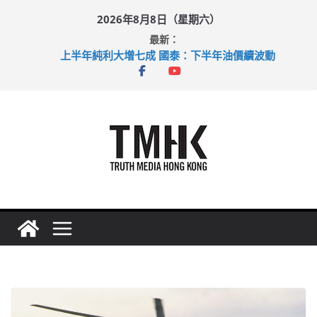
Skip
2026年8月8日（星期六）
to
最新：
content
上半年純利大增七成 國泰：下半年油價續波動
拜仁熱身賽挫維拉 啟德主場館奪錦標
性罪行修例獲九成支持 鄧炳強：爭取今屆任期內完成立法
涉造假公屋富戶申報表 倉管員准保釋候訊
足球盛會次場激戰 祖雲達斯挫車路士