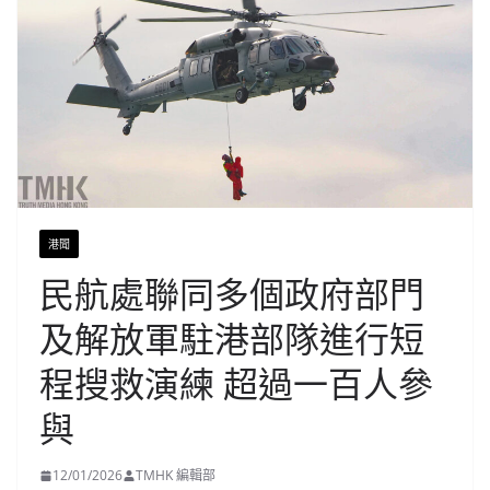
港聞
民航處聯同多個政府部門
及解放軍駐港部隊進行短
程搜救演練 超過一百人參
與
12/01/2026
TMHK 編輯部