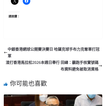
請按讚：
中銀香港網球公開賽決賽日 哈薩克球手布力克奪單打冠
軍
渣打香港馬拉松2026本週日舉行 田總：籲跑手核實號碼
布資料避免被取消資格
你可能也喜歡