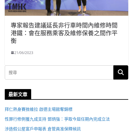
專家報告建議延長非行車時間內維修時間
港鐵：會在服務乘客及維修保養之間作平
衡
21/06/2023
最新文章
拜仁熱身賽挫維拉 啟德主場館奪錦標
性罪行修例獲九成支持 鄧炳強：爭取今屆任期內完成立法
涉造假公屋富戶申報表 倉管員准保釋候訊