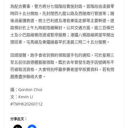
為配合賽事，警方將分七個階段實施封路。首階段由凌晨零
時四十五分開始，先封閉西九龍公路及西隧南行管道等；隨
後涵蓋彌敦道、梳士巴利道及港島東區走廊等主要幹道。道
路預計於上午九時起陸續解封。公共交通方面，逾三百條巴
士及小巴路線需改道或暫停服務；港鐵八條路線將提早開出
頭班車，屯馬線及東鐵線最早於凌晨三時二十五分服務。
田總提醒，跑手會收到預約領取選手包的通知，可於星期三
至五前往啟德體藝館領取。鑑於去年曾發生跑手因號碼布不
符被取消資格，大會特別呼籲參賽者提早核實資料，若有問
題應盡快聯絡大會。
攝：Gordon Choi
文：Kevin Li
#TMHK20260112
分享此文：