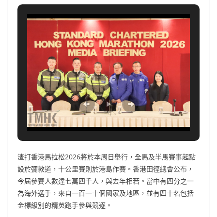
渣打香港馬拉松2026將於本周日舉行，全馬及半馬賽事起點
設於彌敦道，十公里賽則於港島作賽。香港田徑總會公布，
今屆參賽人數達七萬四千人，與去年相若。當中有四分之一
為海外選手，來自一百一十個國家及地區，並有四十名包括
金標級別的精英跑手參與競逐。