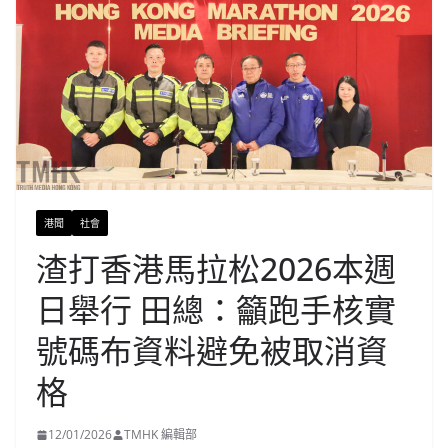
港聞
社會
渣打香港馬拉松2026本週
日舉行 田總：籲跑手核實
號碼布資料避免被取消資
格
12/01/2026
TMHK 編輯部