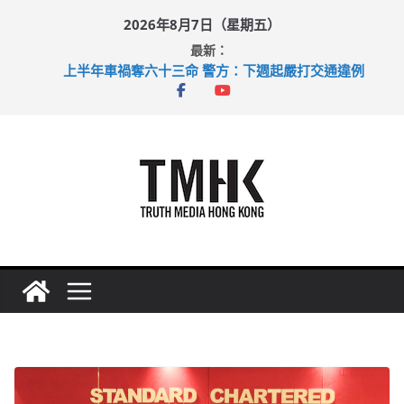
Skip
2026年8月7日（星期五）
to
最新：
content
上半年車禍奪六十三命 警方：下週起嚴打交通違例
性罪行修例獲九成支持 鄧炳強：爭取今屆任期內完成立法
涉造假公屋富戶申報表 倉管員准保釋候訊
足球盛會次場激戰 祖雲達斯挫車路士
上半年純利大增七成 國泰：下半年油價續波動