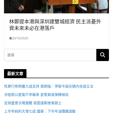
林鄭提本港與深圳建雙城經濟 民主派憂外
資未來未必在港落戶
20/10/2020
最新文章
性罪行修例獲九成支持 鄧炳強：爭取今屆任期內完成立法
涉造假公屋富戶申報表 倉管員准保釋候訊
足球盛會次場激戰 祖雲達斯挫車路士
上半年純利大增七成 國泰：下半年油價續波動