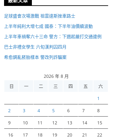
最新文章
足球盛會次場激戰 祖雲達斯挫車路士
上半年純利大增七成 國泰：下半年油價續波動
上半年車禍奪六十三命 警方：下週起嚴打交通違例
巴士非禮女學生 六旬漢判囚四月
希愈調亂胚胎樣本 警改列詐騙案
2026 年 8 月
日
一
二
三
四
五
六
1
2
3
4
5
6
7
8
9
10
11
12
13
14
15
16
17
18
19
20
21
22