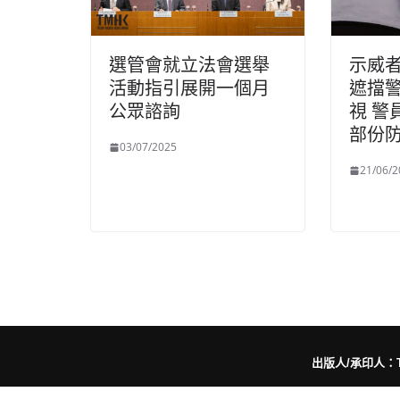
選管會就立法會選舉
示威
活動指引展開一個月
遮擋
公眾諮詢
視 警
部份
03/07/2025
21/06/2
出版人/承印人：Trut