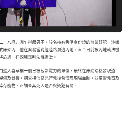
二十八歲非洲乍得籍男子。該名持有香港身份證的無業疑犯，涉嫌
於床架內。他在案發當晚經陸路潛逃內地，直至日前被內地執法機
將於週一在觀塘裁判法院提堂。
門進入喜華樓一個已被截斷電力的單位，最終在床底暗格發現遺
裂傷及骨折。調查相信疑兇行兇後曾清理現場血跡，並棄置兇器及
倖存寵物，正調查其死因是否與疑犯有關。