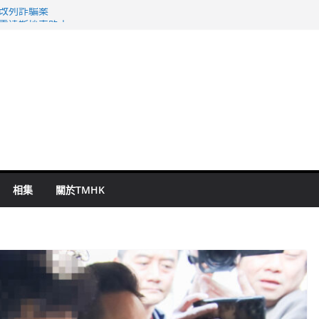
警改列詐騙案
祖雲達斯挫車路士
 國泰：下半年油價續波動
命 警方：下週起嚴打交通違例
旬漢判囚四月
相集
關於TMHK