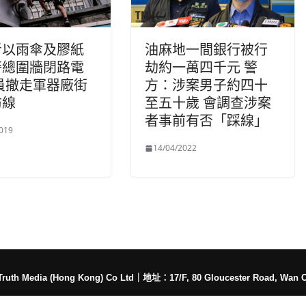
者以雨傘及膠紙
油麻地一間銀行被行
警總圍牆閉路電
劫約一萬四千元 警
員撤走軍器廠街
方：涉案男子約四十
防線
至五十歲 會調查涉案
者事前有否「踩線」
019
14/04/2022
h Media (Hong Kong) Co Ltd
｜
地址：17/F, 80 Gloucester Road, Wan 