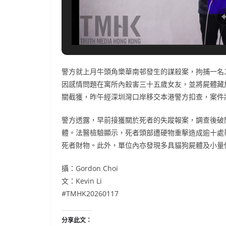
警方就上月牛頭角樂華南邨發生的謀殺案，拘捕一名
因感情問題在寓所內殺害三十五歲女友，並將屍體藏
關截獲，昨午經深圳灣口岸移交本港警方扣查，案件
警方透露，早前接獲關於死者的失蹤報案，調查後破
體。法醫檢驗顯示，死者頭部遭硬物重擊造成逾十處
死者財物。此外，單位內亦發現多具貓狗屍體及小量
攝：Gordon Choi
文：Kevin Li
#TMHK20260117
分享此文：