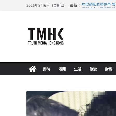
Skip
最新：
希愈調亂胚胎樣本 
2026年8月6日（星期四）
to
足球盛會次場激戰 
上半年純利大增七成
content
上半年車禍奪六十三
巴士非禮女學生 六
即時
港聞
生活
旅遊
財經