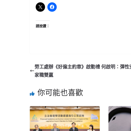
請按讚：
勞工處辦《好僱主約章》啟動禮 何啟明：彈性
家職雙贏
你可能也喜歡