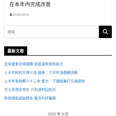
在本年內完成改善
23/06/2018
最新文章
足球盛會次場激戰 祖雲達斯挫車路士
上半年純利大增七成 國泰：下半年油價續波動
上半年車禍奪六十三命 警方：下週起嚴打交通違例
巴士非禮女學生 六旬漢判囚四月
希愈調亂胚胎樣本 警改列詐騙案
2026 年 8 月