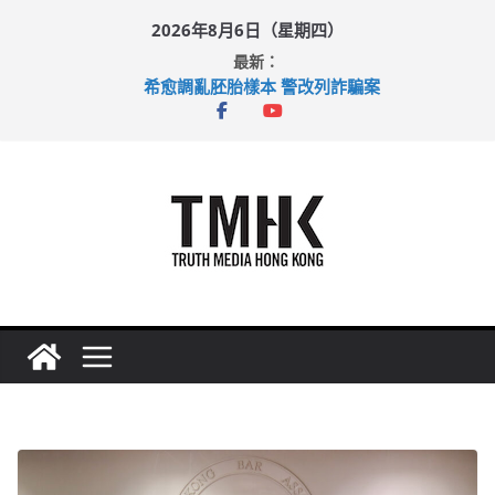
Skip
2026年8月6日（星期四）
to
最新：
content
希愈調亂胚胎樣本 警改列詐騙案
足球盛會次場激戰 祖雲達斯挫車路士
上半年純利大增七成 國泰：下半年油價續波動
上半年車禍奪六十三命 警方：下週起嚴打交通違例
巴士非禮女學生 六旬漢判囚四月