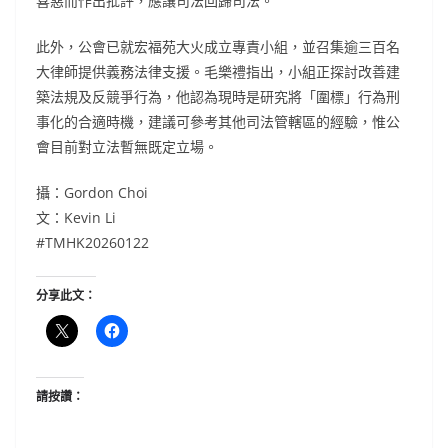
喜惡而作出批評，應讓司法回歸司法。
此外，公會已就宏福苑大火成立專責小組，並召集逾三百名
大律師提供義務法律支援。毛樂禮指出，小組正探討改善建
築法規及反競爭行為，他認為現時是研究將「圍標」行為刑
事化的合適時機，建議可參考其他司法管轄區的經驗，惟公
會目前對立法暫無既定立場。
攝：Gordon Choi
文：Kevin Li
#TMHK20260122
分享此文：
請按讚：