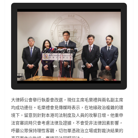
大律師公會舉行執委會改選，現任主席毛樂禮與兩名副主席
均成功連任。毛樂禮會見傳媒時表示，在地緣政治複雜的環
境下，留意到針對本港司法制度及人員的攻擊日增。他重申
法官審訊時只會考慮法律及證據，不會受非法律因素影響，
呼籲公眾保持理性客觀，切勿單憑政治立場或對裁決結果的