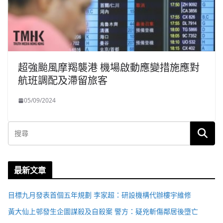
超強颱風摩羯襲港 機場啟動應變措施應對
航班調配及滯留旅客
05/09/2024
最新文章
目標九月發表首個五年規劃 李家超：研設機構代辦樓宇維修
黃大仙上邨發生企圖謀殺及自殺案 警方：疑兇斬傷鄰居後墮亡