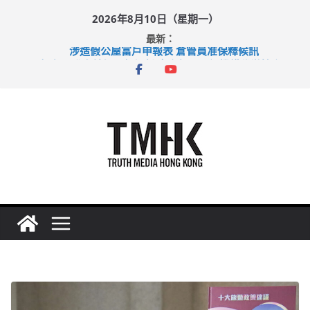
Skip
2026年8月10日（星期一）
to
最新：
content
涉造假公屋富戶申報表 倉管員准保釋候訊
目標九月發表首個五年規劃 李家超：研設機構代辦樓宇維修
黃大仙上邨發生企圖謀殺及自殺案 警方：疑兇斬傷鄰居後墮亡
拜仁熱身賽挫維拉 啟德主場館奪錦標
性罪行修例獲九成支持 鄧炳強：爭取今屆任期內完成立法