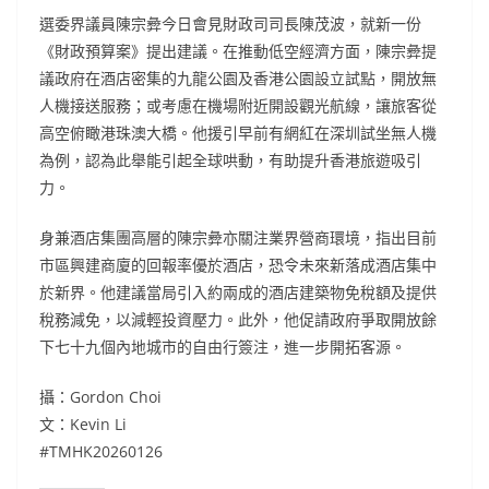
選委界議員陳宗彜今日會見財政司司長陳茂波，就新一份
《財政預算案》提出建議。在推動低空經濟方面，陳宗彜提
議政府在酒店密集的九龍公園及香港公園設立試點，開放無
人機接送服務；或考慮在機場附近開設觀光航線，讓旅客從
高空俯瞰港珠澳大橋。他援引早前有網紅在深圳試坐無人機
為例，認為此舉能引起全球哄動，有助提升香港旅遊吸引
力。
身兼酒店集團高層的陳宗彜亦關注業界營商環境，指出目前
市區興建商廈的回報率優於酒店，恐令未來新落成酒店集中
於新界。他建議當局引入約兩成的酒店建築物免稅額及提供
稅務減免，以減輕投資壓力。此外，他促請政府爭取開放餘
下七十九個內地城市的自由行簽注，進一步開拓客源。
攝：Gordon Choi
文：Kevin Li
#TMHK20260126