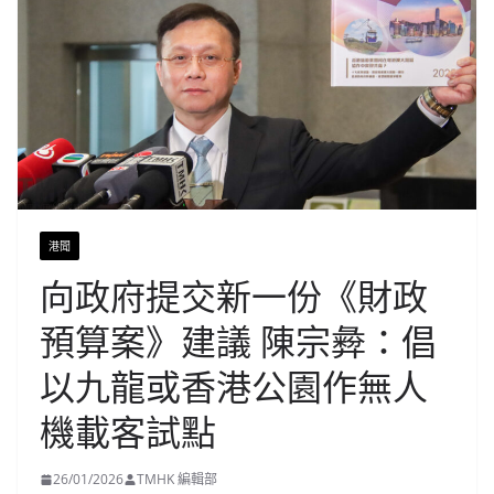
港聞
向政府提交新一份《財政
預算案》建議 陳宗彜：倡
以九龍或香港公園作無人
機載客試點
26/01/2026
TMHK 編輯部