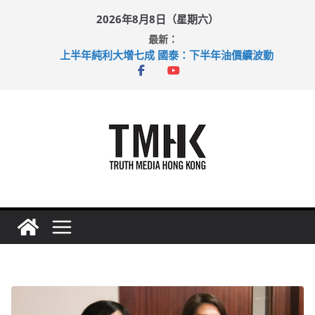
Skip
2026年8月8日（星期六）
to
最新：
content
上半年純利大增七成 國泰：下半年油價續波動
拜仁熱身賽挫維拉 啟德主場館奪錦標
性罪行修例獲九成支持 鄧炳強：爭取今屆任期內完成立法
涉造假公屋富戶申報表 倉管員准保釋候訊
足球盛會次場激戰 祖雲達斯挫車路士