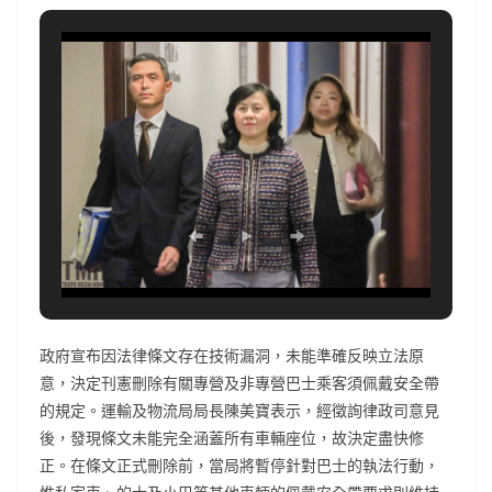
政府宣布因法律條文存在技術漏洞，未能準確反映立法原
意，決定刊憲刪除有關專營及非專營巴士乘客須佩戴安全帶
的規定。運輸及物流局局長陳美寶表示，經徵詢律政司意見
後，發現條文未能完全涵蓋所有車輛座位，故決定盡快修
正。在條文正式刪除前，當局將暫停針對巴士的執法行動，