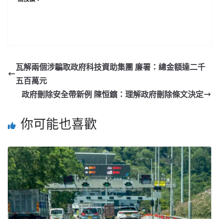
瓦解兩個涉騙取政府科技資助集團 廉署：總金額達二千
五百萬元
政府刪除安全帶新例 陳恒鑌：理解政府刪除條文決定
你可能也喜歡