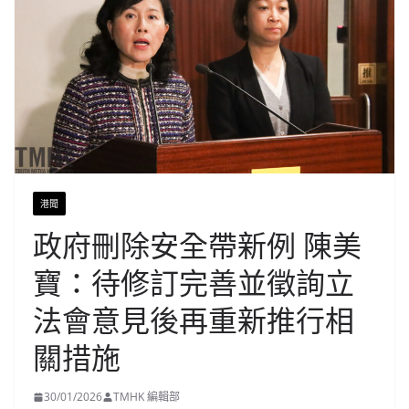
港聞
政府刪除安全帶新例 陳美
寶：待修訂完善並徵詢立
法會意見後再重新推行相
關措施
30/01/2026
TMHK 編輯部