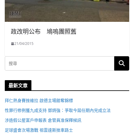
政改明公布 鳩嗚團照舊
21/04/2015
最新文章
拜仁熱身賽挫維拉 啟德主場館奪錦標
性罪行修例獲九成支持 鄧炳強：爭取今屆任期內完成立法
涉造假公屋富戶申報表 倉管員准保釋候訊
足球盛會次場激戰 祖雲達斯挫車路士