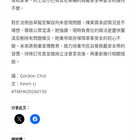
惟私家車、的士及小巴等其他車輛的佩戴安全帶要求則維持
不變。
對於法例由草擬至解說均未發現問題，陳美寶承認情況並不
理想，導致公眾混淆。她強調，現時負責任的做法是盡快釐
清及刪除有問題條文。她重申政府保障乘客安全的初心不
變，未來將側重宣傳教育，致力培養市民自覺佩戴安全帶的
習慣，待修訂完善並徵詢立法會意見後，再重新推行相關措
施。
攝：Gordon Choi
文：Kevin Li
#TMHK20260130
分享此文：
請按讚：