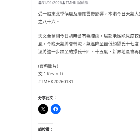
31/01/2026
TMHK 編輯部
受一股東北季候風及廣闊雲帶影響，本港今日天氣大
之八十六。
天文台預測今日初時會有幾陣雨，局部地區能見度較
風，今晚天氣將會轉涼，氣溫降至最低約攝氏十七度
溫將進一步跌至約攝氏十四、十五度，新界地區會再
(資料圖片)
文：Kevin Li
#TMHK20260131
分享此文：
請按讚：