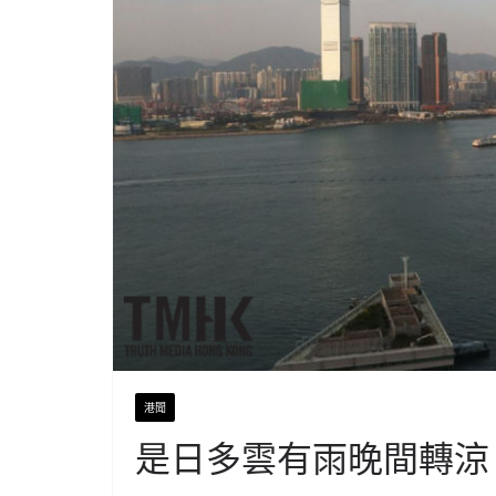
港聞
是日多雲有雨晚間轉涼