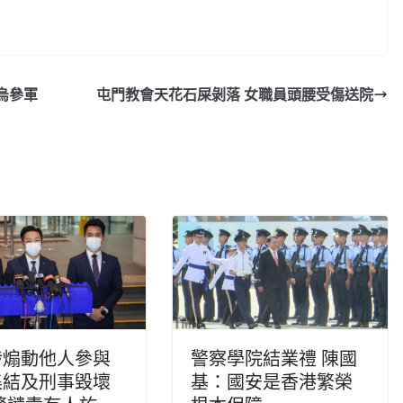
烏參軍
屯門教會天花石屎剝落 女職員頭腰受傷送院
涉煽動他人參與
警察學院結業禮 陳國
集結及刑事毀壞
基：國安是香港繁榮