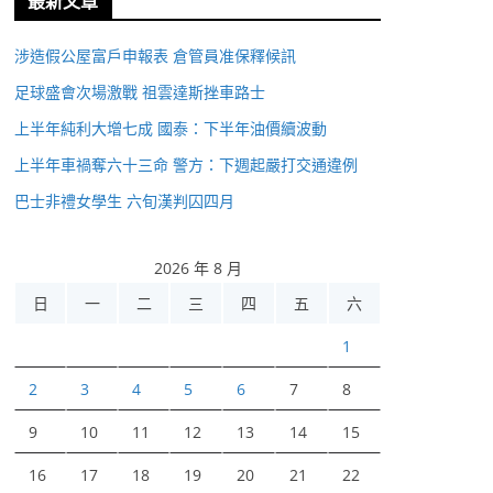
最新文章
涉造假公屋富戶申報表 倉管員准保釋候訊
足球盛會次場激戰 祖雲達斯挫車路士
上半年純利大增七成 國泰：下半年油價續波動
上半年車禍奪六十三命 警方：下週起嚴打交通違例
巴士非禮女學生 六旬漢判囚四月
2026 年 8 月
日
一
二
三
四
五
六
1
2
3
4
5
6
7
8
9
10
11
12
13
14
15
16
17
18
19
20
21
22