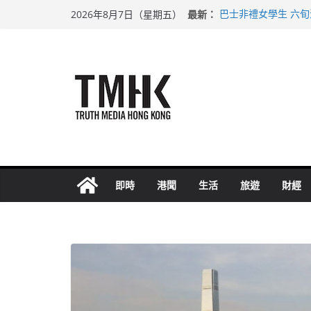
Skip
最新：
巴士非禮女學生 六
2026年8月7日（星期五）
to
涉造假公屋富戶申報
足球盛會次場激戰 
content
上半年純利大增七成
上半年車禍奪六十三
即時
港聞
生活
旅遊
財經