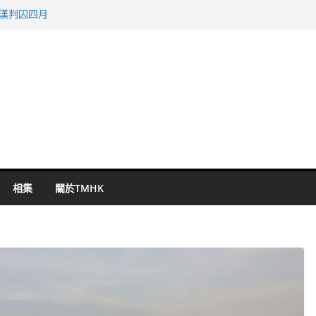
旬漢判囚四月
表 倉管員准保釋候訊
祖雲達斯挫車路士
 國泰：下半年油價續波動
命 警方：下週起嚴打交通違例
相集
關於TMHK