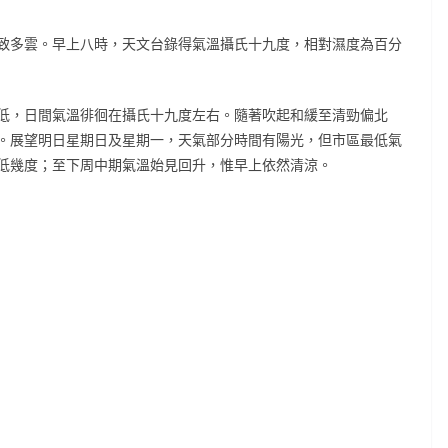
致多雲。早上八時，天文台錄得氣溫攝氏十九度，相對濕度為百分
低，日間氣溫徘徊在攝氏十九度左右。隨著吹起和緩至清勁偏北
。展望明日星期日及星期一，天氣部分時間有陽光，但市區最低氣
低幾度；至下周中期氣溫始見回升，惟早上依然清涼。