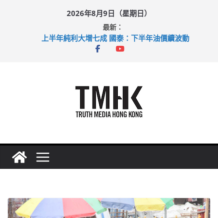
Skip
2026年8月9日（星期日）
to
最新：
content
上半年純利大增七成 國泰：下半年油價續波動
拜仁熱身賽挫維拉 啟德主場館奪錦標
性罪行修例獲九成支持 鄧炳強：爭取今屆任期內完成立法
涉造假公屋富戶申報表 倉管員准保釋候訊
足球盛會次場激戰 祖雲達斯挫車路士