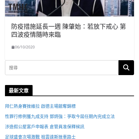
防疫措施延長一週 陳肇始：若放下戒心 第
四波疫情隨時來臨
06/10/2020
最新文章
拜仁熱身賽挫維拉 啟德主場館奪錦標
性罪行修例獲九成支持 鄧炳強：爭取今屆任期內完成立法
涉造假公屋富戶申報表 倉管員准保釋候訊
足球盛會次場激戰 祖雲達斯挫車路士