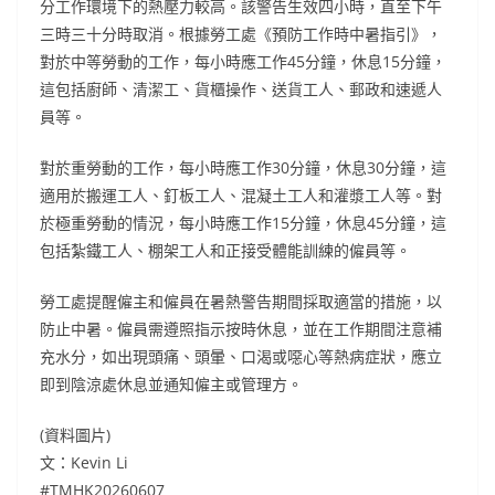
分工作環境下的熱壓力較高。該警告生效四小時，直至下午
三時三十分時取消。根據勞工處《預防工作時中暑指引》，
對於中等勞動的工作，每小時應工作45分鐘，休息15分鐘，
這包括廚師、清潔工、貨櫃操作、送貨工人、郵政和速遞人
員等。
對於重勞動的工作，每小時應工作30分鐘，休息30分鐘，這
適用於搬運工人、釘板工人、混凝土工人和灌漿工人等。對
於極重勞動的情況，每小時應工作15分鐘，休息45分鐘，這
包括紮鐵工人、棚架工人和正接受體能訓練的僱員等。
勞工處提醒僱主和僱員在暑熱警告期間採取適當的措施，以
防止中暑。僱員需遵照指示按時休息，並在工作期間注意補
充水分，如出現頭痛、頭暈、口渴或噁心等熱病症狀，應立
即到陰涼處休息並通知僱主或管理方。
(資料圖片)
文：Kevin Li
#TMHK20260607