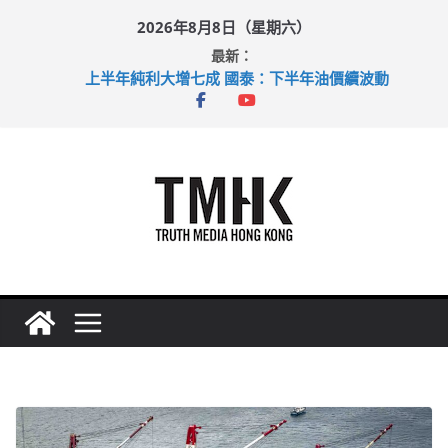
Skip
2026年8月8日（星期六）
to
最新：
content
上半年純利大增七成 國泰：下半年油價續波動
拜仁熱身賽挫維拉 啟德主場館奪錦標
性罪行修例獲九成支持 鄧炳強：爭取今屆任期內完成立法
涉造假公屋富戶申報表 倉管員准保釋候訊
足球盛會次場激戰 祖雲達斯挫車路士