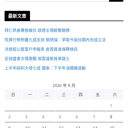
最新文章
拜仁熱身賽挫維拉 啟德主場館奪錦標
性罪行修例獲九成支持 鄧炳強：爭取今屆任期內完成立法
涉造假公屋富戶申報表 倉管員准保釋候訊
足球盛會次場激戰 祖雲達斯挫車路士
上半年純利大增七成 國泰：下半年油價續波動
2026 年 8 月
日
一
二
三
四
五
六
1
2
3
4
5
6
7
8
9
10
11
12
13
14
15