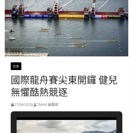
社會
國際龍舟賽尖東開鑼 健兒
無懼酷熱競逐
27/06/2026
TMHK 編輯部