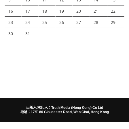
16
17
18
19
20
21
22
23
24
25
26
27
28
29
30
31
出版人/承印人：Truth Media (Hong Kong) Co Ltd
地址：17/F, 80 Gloucester Road, Wan Chai, Hong Kong