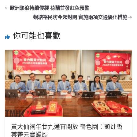
歐洲熱浪持續侵襲 荷蘭首發紅色預警
觀塘裕民坊今起封閉 實施兩項交通優化措施
你可能也喜歡
黃大仙祠年廿九通宵開放 嗇色園：頭炷香
禁帶元寶蠟燭