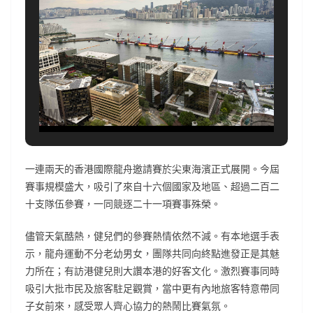
一連兩天的香港國際龍舟邀請賽於尖東海濱正式展開。今屆
賽事規模盛大，吸引了來自十六個國家及地區、超過二百二
十支隊伍參賽，一同競逐二十一項賽事殊榮。
儘管天氣酷熱，健兒們的參賽熱情依然不減。有本地選手表
示，龍舟運動不分老幼男女，團隊共同向終點進發正是其魅
力所在；有訪港健兒則大讚本港的好客文化。激烈賽事同時
吸引大批市民及旅客駐足觀賞，當中更有內地旅客特意帶同
子女前來，感受眾人齊心協力的熱鬧比賽氣氛。