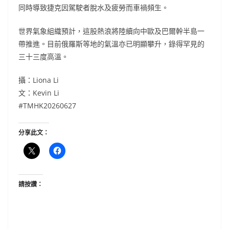
同時導致捷克因駕駛者脫水及疲勞而車禍頻生。
世界氣象組織預計，這股熱浪將陸續向中歐及巴爾幹半島一
帶推進。目前俄羅斯等地的氣溫亦已明顯攀升，錄得罕見的
三十三度高溫。
攝：Liona Li
文：Kevin Li
#TMHK20260627
分享此文：
請按讚：