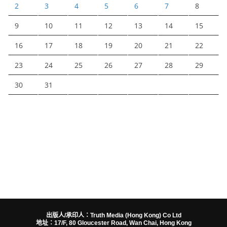
2
3
4
5
6
7
8
9
10
11
12
13
14
15
16
17
18
19
20
21
22
23
24
25
26
27
28
29
30
31
出版人/承印人：Truth Media (Hong Kong) Co Ltd
地址：17/F, 80 Gloucester Road, Wan Chai, Hong Kong