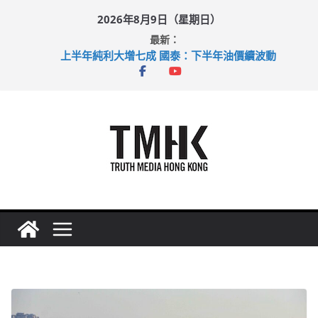
Skip
2026年8月9日（星期日）
to
最新：
content
上半年純利大增七成 國泰：下半年油價續波動
拜仁熱身賽挫維拉 啟德主場館奪錦標
性罪行修例獲九成支持 鄧炳強：爭取今屆任期內完成立法
涉造假公屋富戶申報表 倉管員准保釋候訊
足球盛會次場激戰 祖雲達斯挫車路士