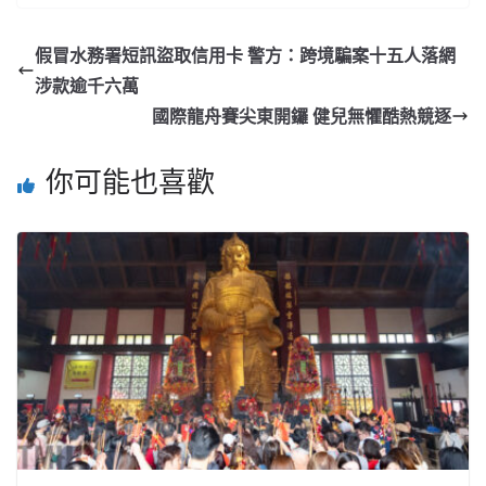
假冒水務署短訊盜取信用卡 警方：跨境騙案十五人落網
涉款逾千六萬
國際龍舟賽尖東開鑼 健兒無懼酷熱競逐
你可能也喜歡