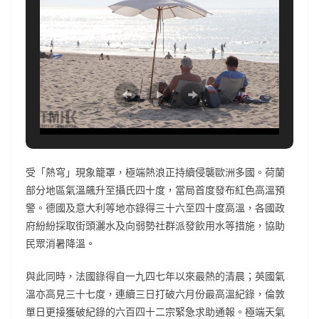
受「熱穹」現象籠罩，極端熱浪正持續侵襲歐洲多國。荷蘭
部分地區氣溫飆升至攝氏四十度，當局首度發布紅色高溫預
警。德國及意大利等地亦錄得三十六至四十度高溫，各國政
府紛紛採取街頭灑水及向弱勢社群派發飲用水等措施，協助
民眾消暑降溫。
與此同時，法國錄得自一九四七年以來最熱的清晨；英國氣
溫亦高見三十七度，連續三日打破六月份最高溫紀錄，倫敦
單日更接獲破紀錄的六百四十二宗緊急求助通報。極端天氣