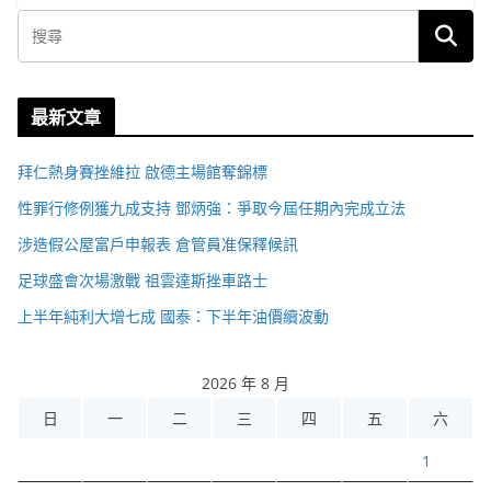
最新文章
拜仁熱身賽挫維拉 啟德主場館奪錦標
性罪行修例獲九成支持 鄧炳強：爭取今屆任期內完成立法
涉造假公屋富戶申報表 倉管員准保釋候訊
足球盛會次場激戰 祖雲達斯挫車路士
上半年純利大增七成 國泰：下半年油價續波動
2026 年 8 月
日
一
二
三
四
五
六
1