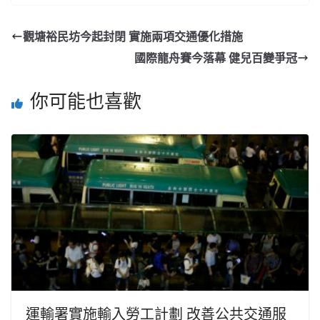
觀塘裕民坊今起封閉 實施兩項交通優化措施
國際龍舟賽今落幕 健兒百變爭冠
你可能也喜歡
運輸署實施輸入勞工計劃 改善公共交通服