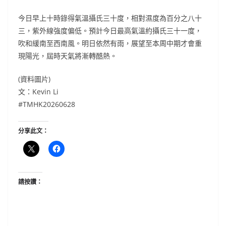
今日早上十時錄得氣溫攝氏三十度，相對濕度為百分之八十
三，紫外線強度偏低。預計今日最高氣溫約攝氏三十一度，
吹和緩南至西南風。明日依然有雨，展望至本周中期才會重
現陽光，屆時天氣將漸轉酷熱。
(資料圖片)
文：Kevin Li
#TMHK20260628
分享此文：
請按讚：