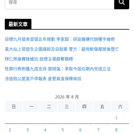
最新文章
目標九月發表首個五年規劃 李家超：研設機構代辦樓宇維修
黃大仙上邨發生企圖謀殺及自殺案 警方：疑兇斬傷鄰居後墮亡
拜仁熱身賽挫維拉 啟德主場館奪錦標
性罪行修例獲九成支持 鄧炳強：爭取今屆任期內完成立法
涉造假公屋富戶申報表 倉管員准保釋候訊
2026 年 8 月
日
一
二
三
四
五
六
1
2
3
4
5
6
7
8