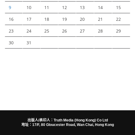
9
10
11
12
13
14
15
16
17
18
19
20
21
22
23
24
25
26
27
28
29
30
31
出版人/承印人：Truth Media (Hong Kong) Co Ltd
地址：17/F, 80 Gloucester Road, Wan Chai, Hong Kong