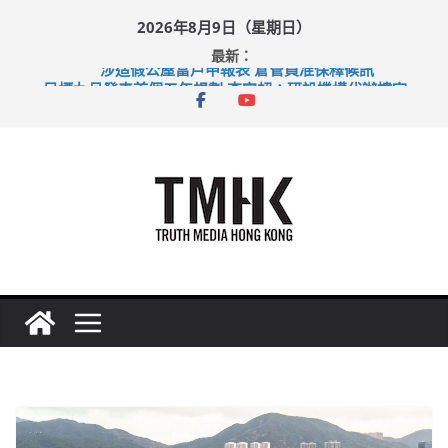
Skip
2026年8月9日（星期日）
to
最新：
content
涉造假公屋富戶申報表 倉管員准保釋候訊
目標九月發表首個五年規劃 李家超：研設機構代辦樓宇維修
黃大仙上邨發生企圖謀殺及自殺案 警方：疑兇斬傷鄰居後墮亡
拜仁熱身賽挫維拉 啟德主場館奪錦標
性罪行修例獲九成支持 鄧炳強：爭取今屆任期內完成立法