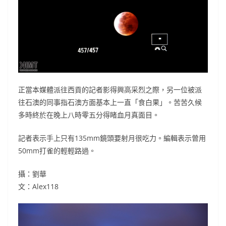
正當本媒體派往西貢的記者影得興高采烈之際，另一位被派
往石澳的同事指石澳方面基本上一直「食白果」。苦苦久候
多時終於在晚上八時零五分得睹血月真面目。
記者表示手上只有135mm鏡頭要射月很吃力。編輯表示曾用
50mm打雀的輕輕路過。
攝：劉華
文：Alex118