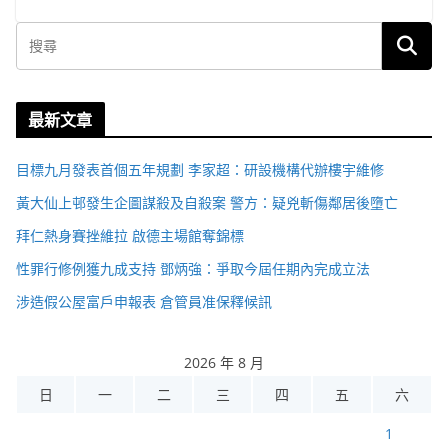
最新文章
目標九月發表首個五年規劃 李家超：研設機構代辦樓宇維修
黃大仙上邨發生企圖謀殺及自殺案 警方：疑兇斬傷鄰居後墮亡
拜仁熱身賽挫維拉 啟德主場館奪錦標
性罪行修例獲九成支持 鄧炳強：爭取今屆任期內完成立法
涉造假公屋富戶申報表 倉管員准保釋候訊
2026 年 8 月
日
一
二
三
四
五
六
1