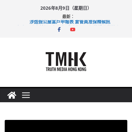
Skip
2026年8月9日（星期日）
to
最新：
content
涉造假公屋富戶申報表 倉管員准保釋候訊
目標九月發表首個五年規劃 李家超：研設機構代辦樓宇維修
黃大仙上邨發生企圖謀殺及自殺案 警方：疑兇斬傷鄰居後墮亡
拜仁熱身賽挫維拉 啟德主場館奪錦標
性罪行修例獲九成支持 鄧炳強：爭取今屆任期內完成立法