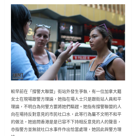
較早前在「撐警大聯盟」街站外發生爭執，有一位加拿大籍
女士在現場跟警方理論，她指在場人士只是跟街站人員和平
理論，不明白為何警方要將她們驅趕。她指有撐警聯盟的人
向在場持反對意見的市民吐口水，此等行為屬不文明不和平
的做法，她追問香港是是已容不下持相反意見的人的聲音，
亦指警方並無就吐口水事件作出恰當處理，她因此與警方理