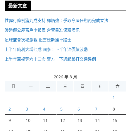
最新文章
性罪行修例獲九成支持 鄧炳強：爭取今屆任期內完成立法
涉造假公屋富戶申報表 倉管員准保釋候訊
足球盛會次場激戰 祖雲達斯挫車路士
上半年純利大增七成 國泰：下半年油價續波動
上半年車禍奪六十三命 警方：下週起嚴打交通違例
2026 年 8 月
日
一
二
三
四
五
六
1
2
3
4
5
6
7
8
9
10
11
12
13
14
15