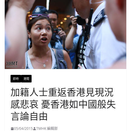
即時
港聞
加籍人士重返香港見現況
感悲哀 憂香港如中國般失
言論自由
05/04/2015
TMHK 編輯部