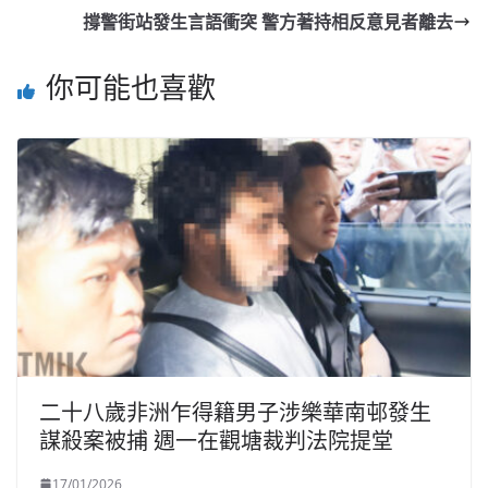
撐警街站發生言語衝突 警方著持相反意見者離去
你可能也喜歡
二十八歲非洲乍得籍男子涉樂華南邨發生
謀殺案被捕 週一在觀塘裁判法院提堂
17/01/2026