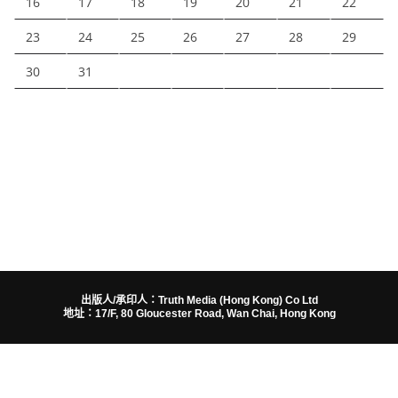
16
17
18
19
20
21
22
23
24
25
26
27
28
29
30
31
出版人/承印人：Truth Media (Hong Kong) Co Ltd
地址：17/F, 80 Gloucester Road, Wan Chai, Hong Kong