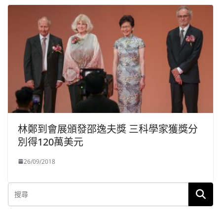
林鄭到會展頒發邵逸夫獎 三科學家獲獎分
別得120萬美元
26/09/2018