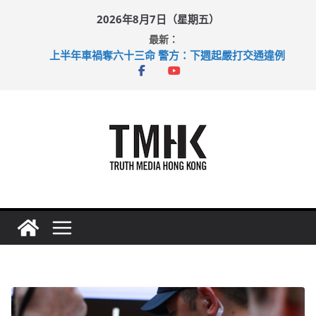
Skip
2026年8月7日（星期五）
to
最新：
content
上半年車禍奪六十三命 警方：下週起嚴打交通違例
性罪行修例獲九成支持 鄧炳強：爭取今屆任期內完成立法
涉造假公屋富戶申報表 倉管員准保釋候訊
足球盛會次場激戰 祖雲達斯挫車路士
上半年純利大增七成 國泰：下半年油價續波動