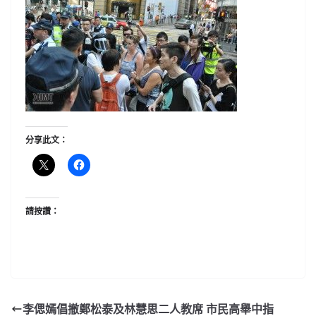
分享此文：
請按讚：
李偲嫣倡撤鄭松泰及林慧思二人教席 市民高舉中指