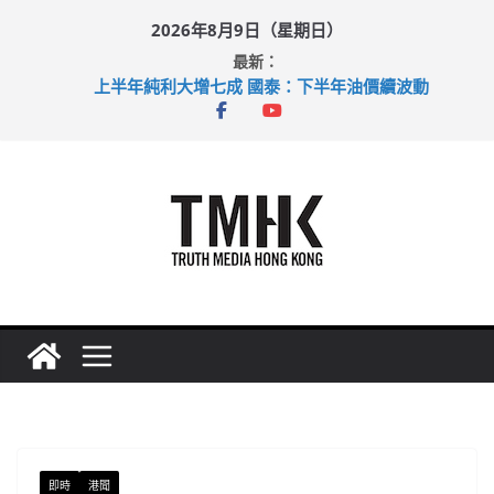
Skip
2026年8月9日（星期日）
to
最新：
content
上半年純利大增七成 國泰：下半年油價續波動
拜仁熱身賽挫維拉 啟德主場館奪錦標
性罪行修例獲九成支持 鄧炳強：爭取今屆任期內完成立法
涉造假公屋富戶申報表 倉管員准保釋候訊
足球盛會次場激戰 祖雲達斯挫車路士
即時
港聞