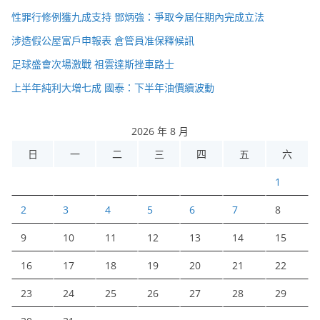
性罪行修例獲九成支持 鄧炳強：爭取今屆任期內完成立法
涉造假公屋富戶申報表 倉管員准保釋候訊
足球盛會次場激戰 祖雲達斯挫車路士
上半年純利大增七成 國泰：下半年油價續波動
2026 年 8 月
日
一
二
三
四
五
六
1
2
3
4
5
6
7
8
9
10
11
12
13
14
15
16
17
18
19
20
21
22
23
24
25
26
27
28
29