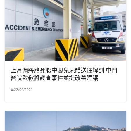
上月漏將胎死腹中嬰兒屍體送往解剖 屯門
醫院致歉將調查事件並提改善建議
22/09/2021