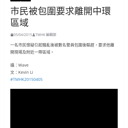
市民被包圍要求離開中環
區域
05/04/2015
TMHK 編輯部
一名市民懷疑引起騷亂後被數名警員包圍後驅趕，要求他離
開現場及附近一帶區域。
攝：Wave
文：Kevin Li
‪#‎
TMHK20150405‬