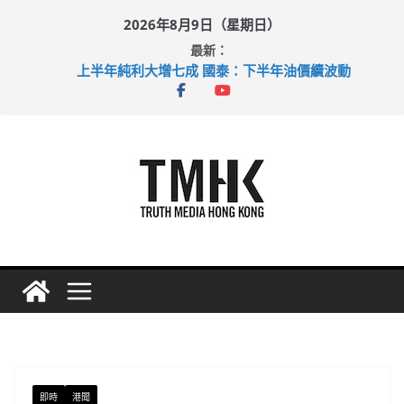
Skip
2026年8月9日（星期日）
to
最新：
content
上半年純利大增七成 國泰：下半年油價續波動
拜仁熱身賽挫維拉 啟德主場館奪錦標
性罪行修例獲九成支持 鄧炳強：爭取今屆任期內完成立法
涉造假公屋富戶申報表 倉管員准保釋候訊
足球盛會次場激戰 祖雲達斯挫車路士
即時
港聞