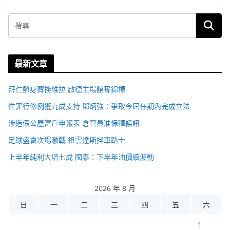
最新文章
拜仁熱身賽挫維拉 啟德主場館奪錦標
性罪行修例獲九成支持 鄧炳強：爭取今屆任期內完成立法
涉造假公屋富戶申報表 倉管員准保釋候訊
足球盛會次場激戰 祖雲達斯挫車路士
上半年純利大增七成 國泰：下半年油價續波動
2026 年 8 月
日
一
二
三
四
五
六
1