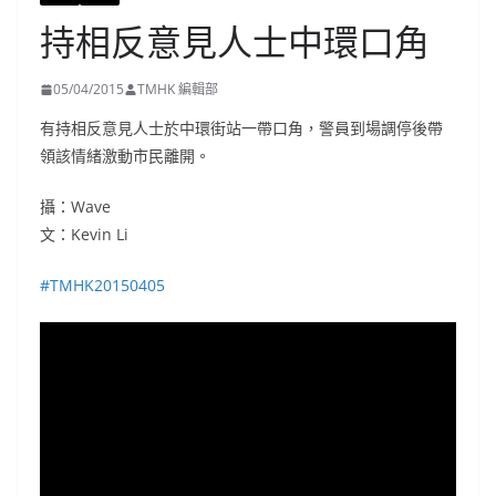
持相反意見人士中環口角
05/04/2015
TMHK 編輯部
有持相反意見人士於中環街站一帶口角，警員到場調停後帶
領該情緒激動市民離開。
攝：Wave
文：Kevin Li
‪#‎
TMHK20150405‬