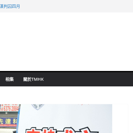
旬漢判囚四月
表 倉管員准保釋候訊
祖雲達斯挫車路士
 國泰：下半年油價續波動
命 警方：下週起嚴打交通違例
相集
關於TMHK