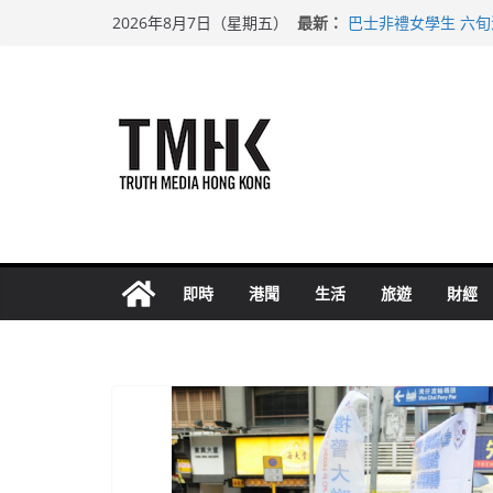
Skip
最新：
巴士非禮女學生 六
2026年8月7日（星期五）
to
涉造假公屋富戶申報
足球盛會次場激戰 
content
上半年純利大增七成
上半年車禍奪六十三
即時
港聞
生活
旅遊
財經