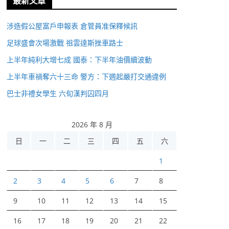
最新文章
涉造假公屋富戶申報表 倉管員准保釋候訊
足球盛會次場激戰 祖雲達斯挫車路士
上半年純利大增七成 國泰：下半年油價續波動
上半年車禍奪六十三命 警方：下週起嚴打交通違例
巴士非禮女學生 六旬漢判囚四月
2026 年 8 月
日
一
二
三
四
五
六
1
2
3
4
5
6
7
8
9
10
11
12
13
14
15
16
17
18
19
20
21
22