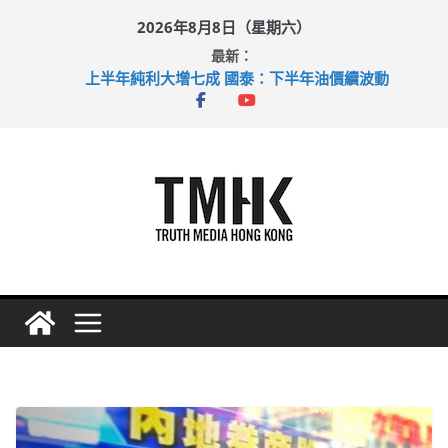
Skip
2026年8月8日（星期六）
to
最新：
content
上半年純利大增七成 國泰：下半年油價續波動
拜仁熱身賽挫維拉 啟德主場館奪錦標
性罪行修例獲九成支持 鄧炳強：爭取今屆任期內完成立法
涉造假公屋富戶申報表 倉管員准保釋候訊
足球盛會次場激戰 祖雲達斯挫車路士