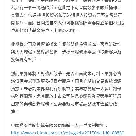
者只有一個一碼通賬戶，在此之下可以開設多個賬戶操作。
其實去年10月機構投資者和滬港通個人投資者已率先解禁可
開多戶，而即日開始自然人也可根據實際需要開立多個A股賬
戶和封閉式基金賬戶，上限為20個。
此舉肯定可為投資者帶來方便並降低投資成本，客戶流動性
將大大增強，業界必會進一步提高服務水平去爭取新客戶及
挽留現有客戶。
然而業界即將面對強烈競爭，是否正面尚未可料，業界必會
減低佣金以爭取更多投資者開戶，而且亦增加交易系統資源
負擔，未必對業界盈利有所助益；業界亦憂慮一人多戶將帶
來監管問題，尤其關於上市公司信息披露及業界競爭所延展
出來的業務創新服務，亟需要緊貼市場調整及完善監管政
策。
中國證券登記結算有限公司撤銷一人一戶限制通知：
http://www.chinaclear.cn/zdjs/gszb/201504/f1d0188860