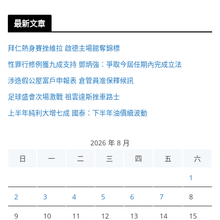
最新文章
拜仁熱身賽挫維拉 啟德主場館奪錦標
性罪行修例獲九成支持 鄧炳強：爭取今屆任期內完成立法
涉造假公屋富戶申報表 倉管員准保釋候訊
足球盛會次場激戰 祖雲達斯挫車路士
上半年純利大增七成 國泰：下半年油價續波動
2026 年 8 月
日
一
二
三
四
五
六
1
2
3
4
5
6
7
8
9
10
11
12
13
14
15