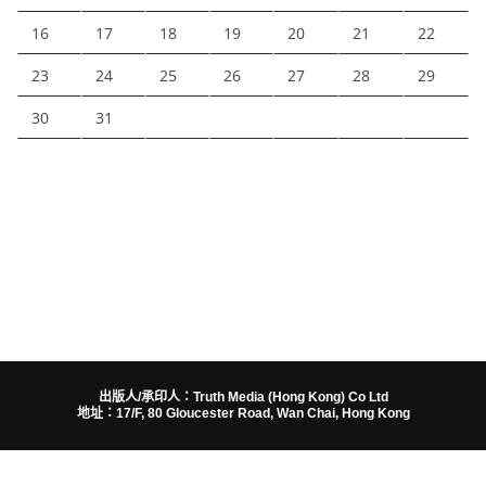
16
17
18
19
20
21
22
23
24
25
26
27
28
29
30
31
出版人/承印人：Truth Media (Hong Kong) Co Ltd
地址：17/F, 80 Gloucester Road, Wan Chai, Hong Kong