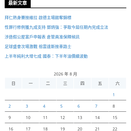
最新文章
拜仁熱身賽挫維拉 啟德主場館奪錦標
性罪行修例獲九成支持 鄧炳強：爭取今屆任期內完成立法
涉造假公屋富戶申報表 倉管員准保釋候訊
足球盛會次場激戰 祖雲達斯挫車路士
上半年純利大增七成 國泰：下半年油價續波動
2026 年 8 月
日
一
二
三
四
五
六
1
2
3
4
5
6
7
8
9
10
11
12
13
14
15
16
17
18
19
20
21
22