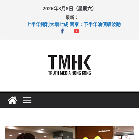
Skip
2026年8月8日（星期六）
to
最新：
content
上半年純利大增七成 國泰：下半年油價續波動
拜仁熱身賽挫維拉 啟德主場館奪錦標
性罪行修例獲九成支持 鄧炳強：爭取今屆任期內完成立法
涉造假公屋富戶申報表 倉管員准保釋候訊
足球盛會次場激戰 祖雲達斯挫車路士