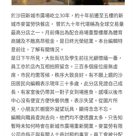
於沙田新城市廣場屹立30年，約十年前遷至五樓的新
城市麥當勞快餐店， 曾於九十年代堪稱為全球交易量
最高分店之一。月前傳出為配合商場重整樓層為體育
商鋪及不敵高昂租金，是日終光榮結業。本台編輯特
意前往，了解有關情況。
是日下午所見，大批街坊及學生前往光顧懷緬一番，
員工亦於店內互相拍照留念。三百多個座位座無虛
席，市民均需等候，秩序大致良好。有不願上鏡的沙
田居民向編輯表示現年三十多歲，此分店見證自己成
長，有家室後仍帶其一對子女到場進食，感嘆以後市
中心沒有便宜方便快餐供應，表示失望。從圖片所
見，小朋友於櫥窗外凝望玩具，顯得念念不忘。
編輯向職員查詢去向，他們均不便透露太多，只告知
暫時未知何時會在新城市廣場重新開業。麥當勞有限
公司亦指正與有關人士商討租約事宜，員工會被分配