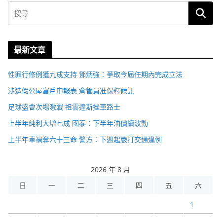
最新文章
性罪行修例獲九成支持 鄧炳強：爭取今屆任期內完成立法
涉造假公屋富戶申報表 倉管員准保釋候訊
足球盛會次場激戰 祖雲達斯挫車路士
上半年純利大增七成 國泰：下半年油價續波動
上半年車禍奪六十三命 警方：下週起嚴打交通違例
2026 年 8 月
日
一
二
三
四
五
六
1