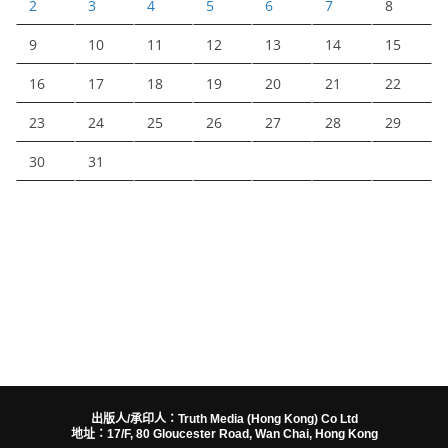
2
3
4
5
6
7
8
9
10
11
12
13
14
15
16
17
18
19
20
21
22
23
24
25
26
27
28
29
30
31
出版人/承印人：Truth Media (Hong Kong) Co Ltd
地址：17/F, 80 Gloucester Road, Wan Chai, Hong Kong