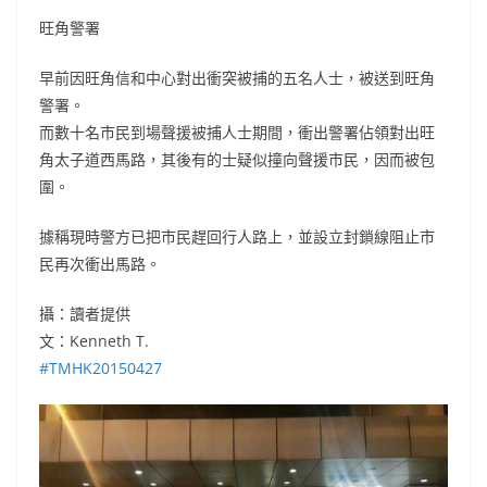
旺角警署
早前因旺角信和中心對出衝突被捕的五名人士，被送到旺角
警署。
而數十名市民到場聲援被捕人士期間，衝出警署佔領對出旺
角太子道西馬路，其後有的士疑似撞向聲援市民，因而被包
圍。
據稱現時警方已把市民趕回行人路上，並設立封鎖線阻止市
民再次衝出馬路。
攝：讀者提供
文：Kenneth T.
‪#‎
TMHK20150427‬