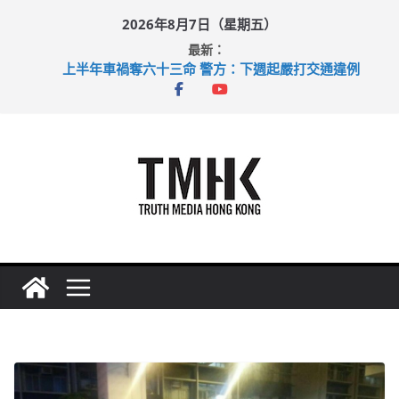
Skip
2026年8月7日（星期五）
to
最新：
content
上半年車禍奪六十三命 警方：下週起嚴打交通違例
性罪行修例獲九成支持 鄧炳強：爭取今屆任期內完成立法
涉造假公屋富戶申報表 倉管員准保釋候訊
足球盛會次場激戰 祖雲達斯挫車路士
上半年純利大增七成 國泰：下半年油價續波動