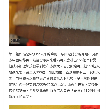
第二組作品是Regina去年的企劃，原由是她發現身邊出現很
多中國新移民，及後發現原來香港每天會批出150個單程證，
但她不能理解該數量到底有多龐大，因此開始每天把150粒米
放進米袋，第二天300粒，如此類推，直到總數有五十包的米
袋，向參觀者以實物表達其數量驚人的增幅，令人驚訝的是
她把最後一包為數7000多粒米煮出足足兩碗半白飯，然後把
它們都吃光，希望以此去明白香港人每天「硬食」150個中國
新移民的感受。