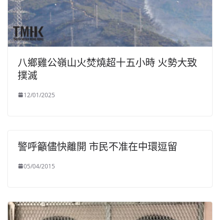
八鄉雞公嶺山火焚燒超十五小時 火勢大致
撲滅
12/01/2025
警呼籲儘快離開 市民不准在中環逗留
05/04/2015