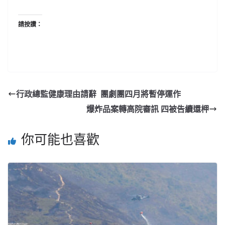
請按讚：
行政總監健康理由請辭 團劇團四月將暫停運作
爆炸品案轉高院審訊 四被告續還柙
你可能也喜歡