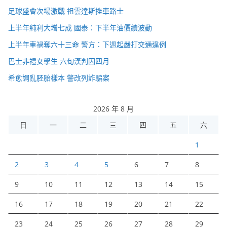
足球盛會次場激戰 祖雲達斯挫車路士
上半年純利大增七成 國泰：下半年油價續波動
上半年車禍奪六十三命 警方：下週起嚴打交通違例
巴士非禮女學生 六旬漢判囚四月
希愈調亂胚胎樣本 警改列詐騙案
2026 年 8 月
日
一
二
三
四
五
六
1
2
3
4
5
6
7
8
9
10
11
12
13
14
15
16
17
18
19
20
21
22
23
24
25
26
27
28
29