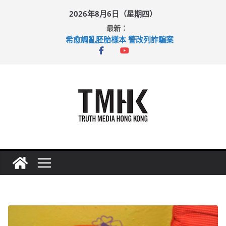
Skip
2026年8月6日（星期四）
to
最新：
content
希愈調亂胚胎樣本 警改列詐騙案
足球盛會次場激戰 祖雲達斯挫車路士
上半年純利大增七成 國泰：下半年油價續波動
上半年車禍奪六十三命 警方：下週起嚴打交通違例
巴士非禮女學生 六旬漢判囚四月