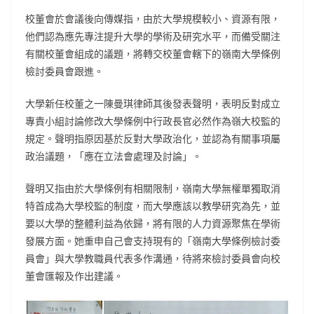
校董會於會議後向傳媒指，由於大學規模較小、資源有限，
他們認為應先專注提升大學的學術及研究水平，而備受關注
有關校董會組成的議題，將轉交校董會轄下的嶺南大學條例
檢討委員會跟進。
大學新任校董之一陳曼琪律師其後發表聲明，表明反對成立
專責小組討論修改大學條例中行政長官必然作為嶺大校監的
規定。聲明指原因基於反對大學政治化，並認為有關事項屬
政治議題，「應在立法會處理及討論」。
聲明又指由於大學條例有相關限制，嶺南大學無權單獨取消
特首成為大學校監的制度，而大學應該以教學研究為先，並
要以大學的整體利益為依歸，將有限的人力資源聚焦在學術
發展方面。她重申自己會支持現有的「嶺南大學條例檢討委
員會」與大學教職員代表多作溝通，待將來檢討委員會向校
董會匯報及作出建議。