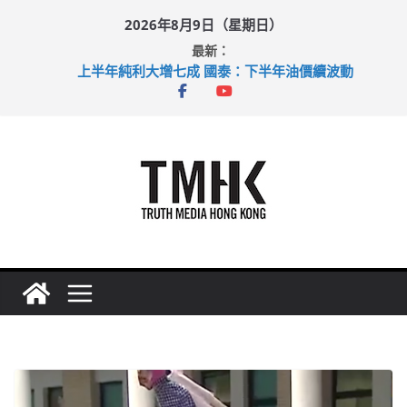
Skip
2026年8月9日（星期日）
to
最新：
content
上半年純利大增七成 國泰：下半年油價續波動
拜仁熱身賽挫維拉 啟德主場館奪錦標
性罪行修例獲九成支持 鄧炳強：爭取今屆任期內完成立法
涉造假公屋富戶申報表 倉管員准保釋候訊
足球盛會次場激戰 祖雲達斯挫車路士