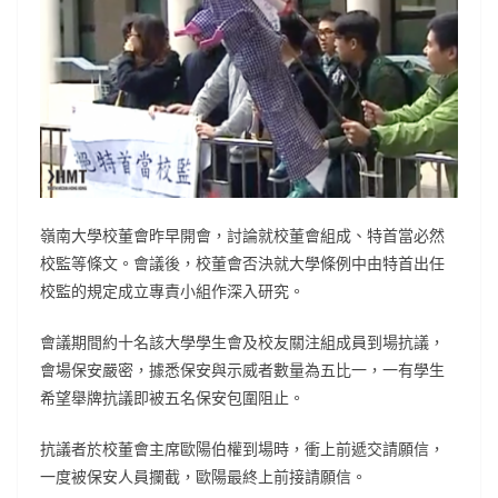
嶺南大學校董會昨早開會，討論就校董會組成、特首當必然
校監等條文。會議後，校董會否決就大學條例中由特首出任
校監的規定成立專責小組作深入研究。
會議期間約十名該大學學生會及校友關注組成員到場抗議，
會場保安嚴密，據悉保安與示威者數量為五比一，一有學生
希望舉牌抗議即被五名保安包圍阻止。
抗議者於校董會主席歐陽伯權到場時，衝上前遞交請願信，
一度被保安人員攔截，歐陽最終上前接請願信。