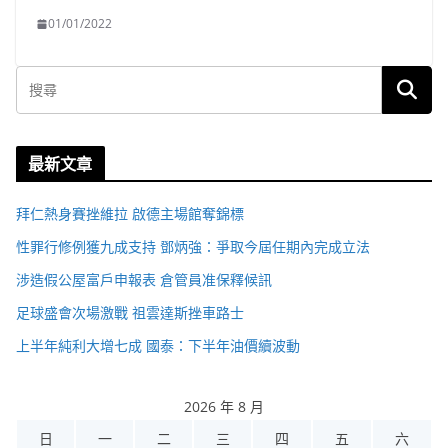
01/01/2022
最新文章
拜仁熱身賽挫維拉 啟德主場館奪錦標
性罪行修例獲九成支持 鄧炳強：爭取今屆任期內完成立法
涉造假公屋富戶申報表 倉管員准保釋候訊
足球盛會次場激戰 祖雲達斯挫車路士
上半年純利大增七成 國泰：下半年油價續波動
2026 年 8 月
日
一
二
三
四
五
六