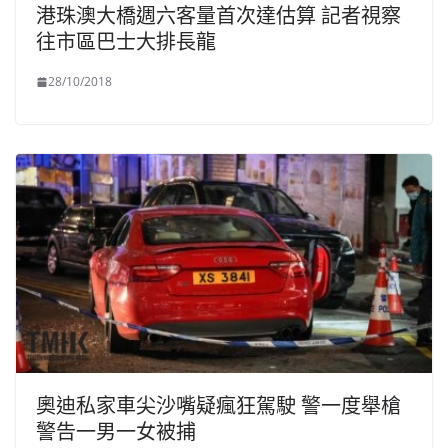
港珠澳大橋週六客量首次達估算 記者視察
往市區巴士大排長龍
28/10/2018
奧迪私家車尖沙嘴疑瘋狂駕駛 警一度舉槍
警告一男一女被捕